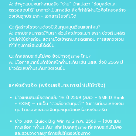
A: ถ้าพูดแบบคนทำงานจริง “ง่าย” มักแปลว่า “ข้อมูลชัดและ
ตรวจสอบได้” มากกว่าเป็นทางลัด สิ่งที่ทำให้ผ่านไวคือโครงสร้าง
วงเงินถูกประเภท + เอกสารโยงกันได้
Q: กู้สร้างโรงงานต้องมีเงินทุนหมุนเวียนแยกไหม?
A: จากประสบการณ์ทีมเรา ส่วนใหญ่ควรแยก เพราะช่วงเริ่มผลิต
มักมีค่าใช้จ่ายก่อน แต่รายได้เข้าตามเครดิตเทอม การแยกวงเงิน
ทำให้คุมการใช้เงินได้ดีขึ้น
Q: ถ้าหลักประกันไม่พอ ยังมีทางกู้sme ไหม?
A: มีโอกาสมากขึ้นถ้าใช้กลไกค้ำประกัน เช่น บสย. ซึ่งปี 2569 มี
ข่าวตัวเลขค้ำประกันที่ชัดเจนขึ้น
แหล่งอ้างอิง (พร้อมอธิบายการนำไปใช้จริง)
ข่าวแผนสินเชื่อดอกเบี้ย 1% ปี 2569 (สสว. + SME D Bank
+ EXIM) — ใช้เป็น “ตัวเลือกต้นทุนต่ำ” ในการเทียบแหล่งเงิน
ทุน โดยเฉพาะส่วนเงินทุนหมุนเวียนหรือวงเงินเสริม
ข่าว บสย. Quick Big Win ณ 2 ก.พ. 2569 — ใช้ประเมิน
ทางเลือก “ค้ำประกัน” สำหรับเคสกู้sme ที่หลักประกันไม่พอ
และช่วยวางกลยุทธ์การยื่นให้ตรงช่องทาง