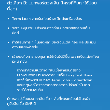
ตัวเลือก B: แยกพอร์ตวงเงิน (โครงที่ทีมเราใช้บ่อย
ที่สุด)
Term Loan
สำหรับก่อสร้าง/ติดตั้งเครื่องจักร
วงเงินหมุนเวียน
สำหรับช่วงก่อนยอดขายเข้ารอบเต็ม
ข้อดี
ทำให้ธนาคาร “เห็นเหตุผล” ของเงินแต่ละก้อน และประเมิน
ความเสี่ยงง่ายขึ้น
เจ้าของกิจการควบคุมการใช้เงินได้ดีขึ้น เพราะเงินแต่ละก้อน
มีหน้าที่ชัด
จากบทความแนวทาง “สินเชื่อสำหรับกู้สร้าง
โรงงาน/พัฒนาโครงการ” ในเว็บ EasyCashflows
เองก็ชี้ภาพรวมแนวคิด Term Loan + drawdown
และเหตุผลที่โครงการก่อสร้างต้องมีช่วงยังไม่เกิด
รายได้ด้วยเช่นกัน
มีการสรุปเรื่องประเภทสินเชื่อ + สิ่งที่ควรเตรียมไว้ในหน้า
คู่มือสินเชื่อ SME นี้