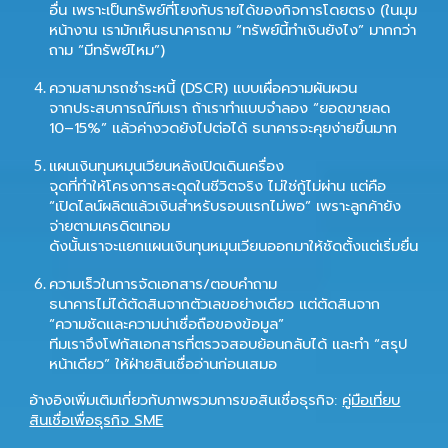
อื่น เพราะเป็นทรัพย์ที่โยงกับรายได้ของกิจการโดยตรง (ในมุม
หน้างาน เรามักเห็นธนาคารถาม “ทรัพย์นี้ทำเงินยังไง” มากกว่า
ถาม “มีทรัพย์ไหม”)
ความสามารถชำระหนี้ (DSCR) แบบเผื่อความผันผวน
จากประสบการณ์ทีมเรา ถ้าเราทำแบบจำลอง “ยอดขายลด
10–15%” แล้วค่างวดยังไปต่อได้ ธนาคารจะคุยง่ายขึ้นมาก
แผนเงินทุนหมุนเวียนหลังเปิดเดินเครื่อง
จุดที่ทำให้โครงการสะดุดในชีวิตจริง ไม่ใช่กู้ไม่ผ่าน แต่คือ
“เปิดไลน์ผลิตแล้วเงินสำหรับรอบแรกไม่พอ” เพราะลูกค้ายัง
จ่ายตามเครดิตเทอม
ดังนั้นเราจะแยกแผนเงินทุนหมุนเวียนออกมาให้ชัดตั้งแต่เริ่มยื่น
ความเร็วในการจัดเอกสาร/ตอบคำถาม
ธนาคารไม่ได้ตัดสินจากตัวเลขอย่างเดียว แต่ตัดสินจาก
“ความชัดและความน่าเชื่อถือของข้อมูล”
ทีมเราจึงโฟกัสเอกสารที่ตรวจสอบย้อนกลับได้ และทำ “สรุป
หน้าเดียว” ให้ฝ่ายสินเชื่ออ่านก่อนเสมอ
อ้างอิงเพิ่มเติมเกี่ยวกับภาพรวมการขอสินเชื่อธุรกิจ:
คู่มือเที่ยบ
สินเชื่อเพื่อธุรกิจ SME