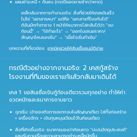
แผนชำระหนี้ + กันชน
(กรณียอดขายช้ากว่าคาด)
เคล็ดลับจากการทำงานจริง: สิ่งที่ช่วยให้เคสเดินเร็ว
ไม่ใช่ “เอกสารหนา” แต่คือ “เอกสารที่โยงกันได้”
ดิฉันมักทำตาราง 1 หน้าให้ธนาคารไล่กลับได้ว่า “งบ
ก้อนนี้” → “ใช้ทำอะไร” → “ออกใบเสนอราคา/
สัญญาไหนรองรับ” → “เมื่อไรเริ่มทำเงิน”
บทความที่เกี่ยวข้อง
เทคนิคช่วยให้สินเชื่ออนุมัติง่าย
กรณีตัวอย่างจากงานจริง: 2 เคสกู้สร้าง
โรงงานที่ทีมของเราแก้แล้วกลับมาเดินได้
เคส 1: ขอสินเชื่อเงินกู้ก้อนเดียวรวมทุกอย่าง ทำให้ค่า
งวดหนักและธนาคารถามยาว
จุดเริ่ม: เจ้าของกิจการอยากจบในสัญญาเดียว ใส่ทั้งก่อสร้าง
+ เครื่องจักร + เงินทุนหมุนเวียนไว้ในก้อนเดียว
สิ่งที่เกิดขึ้นจริง: ธนาคารมองว่าก้อนยาว “ปะปนวัตถุประสงค์”
และเริ่มถามเรื่องความสามารถชำระหนี้หนักขึ้น