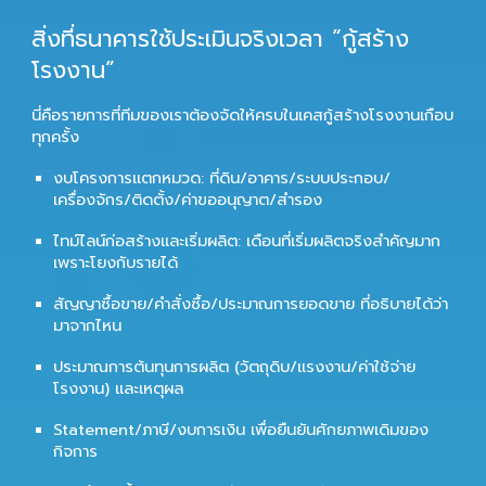
สิ่งที่ธนาคารใช้ประเมินจริงเวลา “กู้สร้าง
โรงงาน”
นี่คือรายการที่ทีมของเราต้องจัดให้ครบในเคสกู้สร้างโรงงานเกือบ
ทุกครั้ง
งบโครงการแตกหมวด
: ที่ดิน/อาคาร/ระบบประกอบ/
เครื่องจักร/ติดตั้ง/ค่าขออนุญาต/สำรอง
ไทม์ไลน์ก่อสร้างและเริ่มผลิต
: เดือนที่เริ่มผลิตจริงสำคัญมาก
เพราะโยงกับรายได้
สัญญาซื้อขาย/คำสั่งซื้อ/ประมาณการยอดขาย
ที่อธิบายได้ว่า
มาจากไหน
ประมาณการต้นทุนการผลิต
(วัตถุดิบ/แรงงาน/ค่าใช้จ่าย
โรงงาน) และเหตุผล
Statement/ภาษี/งบการเงิน
เพื่อยืนยันศักยภาพเดิมของ
กิจการ