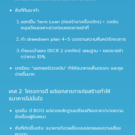
สิ่งที่ทีมเราทำ:
แยกเป็น Term Loan (ก่อสร้าง/เครื่องจักร) + วงเงิน
หมุนเวียนเฉพาะช่วงก่อนยอดขายเข้าที่
ทำ drawdown plan 4–5 งวดตามความคืบหน้าโครงการ
ทำแบบจำลอง DSCR 2 ฉากทัศน์: แผนฐาน + ยอดขายช้า
กว่าคาด 10%
บทเรียน: “แยกพอร์ตวงเงิน” ทำให้ธนาคารเห็นตรรกะ และคุย
ง่ายขึ้นมาก
เคส 2: โครงการดี แต่เอกสารการก่อสร้างทำให้
ธนาคารไม่มั่นใจ
จุดเริ่ม: มี BOQ แต่ขาดหลักฐานเปรียบเทียบราคา/ขาดความ
ชัดเรื่องผู้รับเหมา
สิ่งที่เกิดขึ้นจริง: ธนาคารกังวลเรื่องงบปลายและความเสี่ยง
คุมงาน