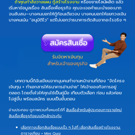
ถ้าคุณกำลังวางแผน
กู้สร้างโรงงาน
หรือขยายไลน์ผลิต แล้ว
เริ่มหาข้อมูลเรื่อง
สินเชื่อเพื่อธุรกิจ
คุณจะเจอคำแนะนำเยอะมาก
จนสับสน—บางคนบอกให้กู้ก้อนเดียวจบ บางคนบอกให้แยกวงเงิน
บางคนเน้น “อนุมัติไว” แต่ไม่บอกว่าธนาคารตัดสินจากอะไรจริง ๆ
บทความนี้ดิฉันเขียนจากมุมคนทำงานหน้างานที่ต้อง “จัดโครง
เงินทุน + ทำเอกสารให้ธนาคารอ่านง่าย” ให้เจ้าของกิจการอยู่
ตลอด โดยตั้งใจให้คุณใช้เป็นคู่มือ
เทียบตัวเลือก
ก่อน แล้วค่อย
ไปสู่ขั้น
พร้อมสมัคร
แบบเป็นขั้นตอน
อ่านประกอบ ดูภาพรวมทั้งหมดได้ที่
สินเชื่อสำหรับผู้ประก
อบการรายใหม่
สินเชื่อเพื่อธุรกิจแบบมีหลักประกัน
เลือกทางเลือกสินเชื่อแบบเร็ว ๆ ไปที่ เลือกสินเชื่อสร้างโรงงาน:
ตารางเทียบ + Mini Quiz