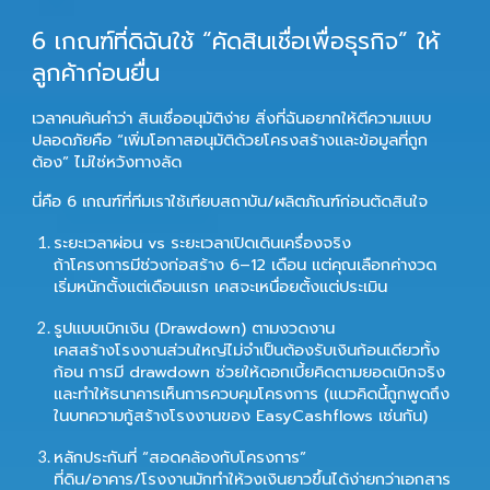
6 เกณฑ์ที่ดิฉันใช้ “คัดสินเชื่อเพื่อธุรกิจ” ให้
ลูกค้าก่อนยื่น
เวลาคนค้นคำว่า
สินเชื่ออนุมัติง่าย
สิ่งที่ฉันอยากให้ตีความแบบ
ปลอดภัยคือ “เพิ่มโอกาสอนุมัติด้วยโครงสร้างและข้อมูลที่ถูก
ต้อง” ไม่ใช่หวังทางลัด
นี่คือ 6 เกณฑ์ที่ทีมเราใช้เทียบสถาบัน/ผลิตภัณฑ์ก่อนตัดสินใจ
ระยะเวลาผ่อน vs ระยะเวลาเปิดเดินเครื่องจริง
ถ้าโครงการมีช่วงก่อสร้าง 6–12 เดือน แต่คุณเลือกค่างวด
เริ่มหนักตั้งแต่เดือนแรก เคสจะเหนื่อยตั้งแต่ประเมิน
รูปแบบเบิกเงิน (Drawdown) ตามงวดงาน
เคสสร้างโรงงานส่วนใหญ่ไม่จำเป็นต้องรับเงินก้อนเดียวทั้ง
ก้อน การมี drawdown ช่วยให้ดอกเบี้ยคิดตามยอดเบิกจริง
และทำให้ธนาคารเห็นการควบคุมโครงการ (แนวคิดนี้ถูกพูดถึง
ในบทความกู้สร้างโรงงานของ EasyCashflows เช่นกัน)
หลักประกันที่ “สอดคล้องกับโครงการ”
ที่ดิน/อาคาร/โรงงานมักทำให้วงเงินยาวขึ้นได้ง่ายกว่าเอกสาร