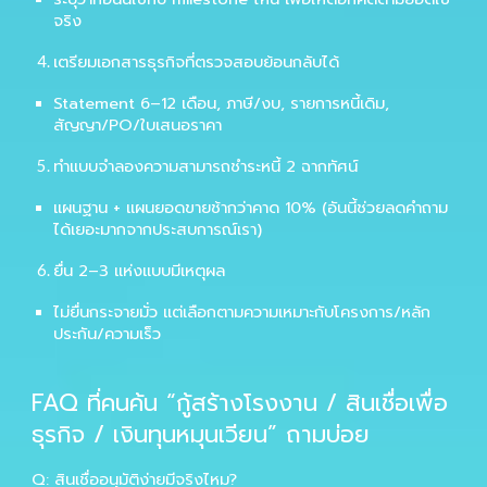
จริง
เตรียมเอกสารธุรกิจที่ตรวจสอบย้อนกลับได้
Statement 6–12 เดือน, ภาษี/งบ, รายการหนี้เดิม,
สัญญา/PO/ใบเสนอราคา
ทำแบบจำลองความสามารถชำระหนี้ 2 ฉากทัศน์
แผนฐาน + แผนยอดขายช้ากว่าคาด 10% (อันนี้ช่วยลดคำถาม
ได้เยอะมากจากประสบการณ์เรา)
ยื่น 2–3 แห่งแบบมีเหตุผล
ไม่ยื่นกระจายมั่ว แต่เลือกตามความเหมาะกับโครงการ/หลัก
ประกัน/ความเร็ว
FAQ ที่คนค้น “กู้สร้างโรงงาน / สินเชื่อเพื่อ
ธุรกิจ / เงินทุนหมุนเวียน” ถามบ่อย
Q: สินเชื่ออนุมัติง่ายมีจริงไหม?