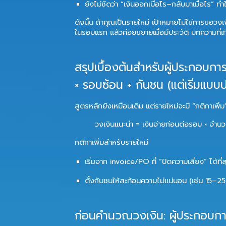
ยังไม่ชัดว่า “เงินออกเมื่อไร–กลับมาเมื่อไร” ทำ
ดังนั้น ถ้าคุณเป็นรายใหม่ เป้าหมายไม่ใช่การขอวงเ
ในรอบแรก
แล้วค่อยขยายเมื่อมีประวัติ บทความที่เ
สรุปเบื้องต้นสำหรับผู้ประกอบการ
× รอบซ้อน + กันชน (แต่เริ่มแบ
สูตรหลักยังเหมือนเดิม แต่รายใหม่จะมี “กติกาเพิ่ม” 
วงเงินแนะนำ
= เงินจ่ายก่อนต่อรอบ × จำนว
กติกาเพิ่มสำหรับรายใหม่
เริ่มจาก invoice/PO ที่ “ปิดความเสี่ยง” ได้ที่
ตั้งกันชนให้สะท้อนความไม่แน่นอน (เช่น 15–2
ก่อนคำนวณวงเงิน: ผู้ประกอบการร