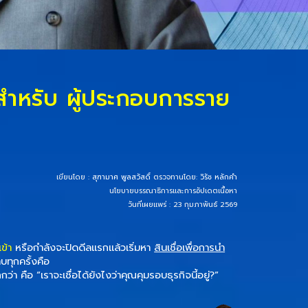
า สำหรับ ผู้ประกอบการราย
เขียนโดย :
สุฑามาศ พูลสวัสดิ์
ตรวจทานโดย:
วิรัช หลักคำ
นโยบายบรรณาธิการและการอัปเดตเนื้อหา
วันที่เผยแพร่ : 23 กุมภาพันธ์ 2569
ข้า
หรือกำลังจะปิดดีลแรกแล้วเริ่มหา
สินเชื่อเพื่อการนำ
ทุกครั้งคือ
กว่า คือ
“เราจะเชื่อได้ยังไงว่าคุณคุมรอบธุรกิจนี้อยู่?”