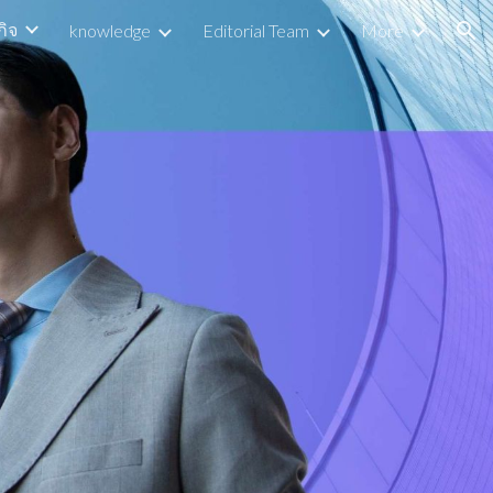
กิจ
knowledge
Editorial Team
More
ion