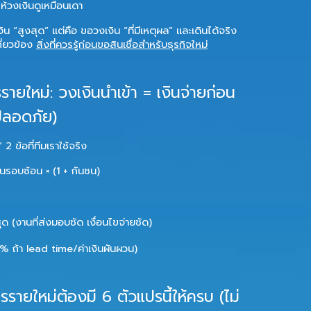
ให้วงเงินดูเหมือนเดา
งิน “สูงสุด” แต่คือ
ขอวงเงิน “ที่มีเหตุผล” และเดินได้จริง
กี่ยวข้อง
สิ่งที่ควรรู้ก่อนขอสินเชื่อสำหรับธุรกิจใหม่
รายใหม่: วงเงินนำเข้า = เงินจ่ายก่อน
บปลอดภัย)
2 ข้อที่ทีมเราใช้จริง
นรอบซ้อน × (1 + กันชน)
สุด (งานที่ส่งมอบชัด เงื่อนไขจ่ายชัด)
5% ถ้า lead time/ค่าเงินผันผวน)
ายใหม่ต้องมี 6 ตัวแปรนี้ให้ครบ (ไม่