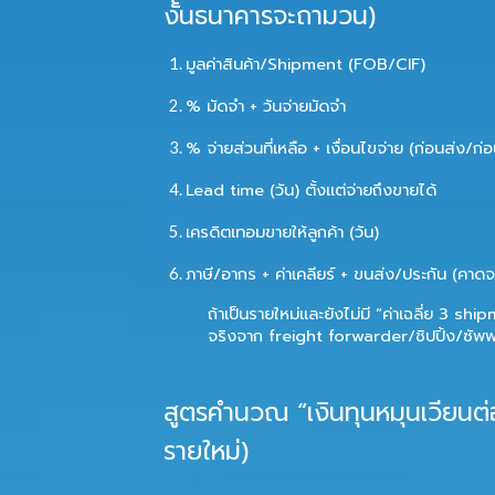
งั้นธนาคารจะถามวน)
มูลค่าสินค้า/Shipment (FOB/CIF)
% มัดจำ + วันจ่ายมัดจำ
% จ่ายส่วนที่เหลือ + เงื่อนไขจ่าย (ก่อนส่ง/ก
Lead time (วัน) ตั้งแต่จ่ายถึงขายได้
เครดิตเทอมขายให้ลูกค้า (วัน)
ภาษี/อากร + ค่าเคลียร์ + ขนส่ง/ประกัน (คา
ถ้าเป็นรายใหม่และยังไม่มี “ค่าเฉลี่ย 3 sh
จริงจาก freight forwarder/ชิปปิ้ง/ซัพ
สูตรคำนวณ “เงินทุนหมุนเวียนต่อ
รายใหม่)