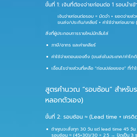
ขั้นที่ 1: เงินที่ต้องจ่ายก่อนต่อ 1 รอบนำเข้
เงินจ่ายก่อนต่อรอบ
= มัดจำ + ยอดจ่ายส่วน
ขนส่ง/ประกัน/เคลียร์ + ค่าใช้จ่ายก่อนขาย (ถ
สิ่งที่ผู้ประกอบการรายใหม่มักลืมใส่
ภาษี/อากร และค่าเคลียร์
ค่าใช้จ่ายตอนของถึง (ขนส่งในประเทศ/ค่าโกดั
เงื่อนไขจ่ายส่วนที่เหลือ “ก่อนปล่อยของ” ที่ทำให
สูตรคำนวณ “รอบซ้อน” สำหรับรา
หลอกตัวเอง)
ขั้นที่ 2: รอบซ้อน ≈ (Lead time + เครดิ
ถ้าคุณจะสั่งทุก 30 วัน แต่ lead time 45 วั
รอบซ้อน ≈ (45+30)/30 = 2.5 → ปัดเป็น
3 