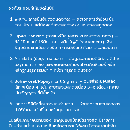
องค์ประกอบที่เห็นชัดในปีนี้
e-KYC (การยืนยันตัวตนดิจิทัล)
— ลดเอกสารซ้ำซ้อน ขั้น
ตอนเร็วขึ้น แต่ยังคงต้องตรงตัวจริงและเอกสารถูกต้อง
Open Banking (การแชร์ข้อมูลการเงินระหว่างธนาคาร)
—
ผู้กู้ “ยินยอม” ให้ดึงรายการเดินบัญชี (statement) เพื่อ
พิสูจน์กระแสเงินสดจริง ๆ การมีเงินเข้าที่สม่ำเสมอช่วยมาก
Alt-data (ข้อมูลทางเลือก)
— ข้อมูลยอดขายดิจิทัล สลิป e-
payment รายงานแพลตฟอร์มค้าออนไลน์/เดลิเวอรี หรือ
หลักฐานธุรกรรมซ้ำ ๆ ที่ชี้ว่า “ธุรกิจเดินจริง”
Behavioral/Repayment Signals
— วินัยชำระย้อนหลัง
เล็ก ๆ น้อย ๆ (เช่น จ่ายตรงเวลาต่อเนื่อง 3–6 เดือน) กลาย
เป็นสัญญาณที่มีน้ำหนัก
เอกสารดิจิทัลที่สะอาดและอ่านง่าย
— ช่วยลดรอบถามเอกสาร
ทำให้คำตอบเร็วขึ้นและต้นทุนรวมต่ำลง
แปลเป็นภาษาคนขายของ:
ถ้าคุณแยกบัญชีธุรกิจชัด มีรายการ
รับ–จ่ายสม่ำเสมอ และเก็บหลักฐานรายได้ครบ โอกาสผ่านไวใน