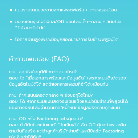
แนบรายงานยอดขายจากแพลตฟอร์ม + ตารางรอบโอน
ขอวงเงินธุรกิจดิจิทัล/OD ออนไลน์เล็ก–กลาง + วินัยโปะ
“วันโอน=วันโปะ”
โอกาสผ่านสูงเพราะข้อมูลยอดขาย/การรับชำระพิสูจน์ได้
คำถามพบบ่อย (FAQ)
ถาม:
ออนไลน์อนุมัติไวกว่าเสมอไหม?
ตอบ:
ไว “เมื่อเอกสารพร้อมและข้อมูลชัด” เพราะระบบดึง/ตรวจ
ข้อมูลอัตโนมัติได้ แต่ถ้าเอกสารหลวมก็ช้าได้เหมือนกัน
ถาม:
ถ้าคะแนนเครดิตกลาง ๆ ยังขอกู้ได้ไหม?
ตอบ:
ได้ หากกระแสเงินสดจริงเข้มแข็งและมีวินัยชำระที่พิสูจน์ได้
ช่องทางออนไลน์จำนวนมากให้น้ำหนักข้อมูลจริงควบคู่คะแนน
ถาม:
OD หรือ Factoring อะไรคุ้มกว่า?
ตอบ:
ถ้าวินัยโปะแน่นและมี “วันเงินเข้า” ชัด OD คุ้มกว่าเพราะคิด
ตามวันถือจริง แต่ถ้าลูกค้าบริษัทจ่ายช้าและมีบิลชัด Factoring
เร่งเงินเข้าได้ทันที