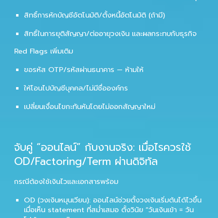
สิทธิ์การหักบัญชีอัตโนมัติ/ตั้งหนี้อัตโนมัติ (ถ้ามี)
สิทธิ์ในการยุติสัญญา/ต่ออายุวงเงิน และผลกระทบกับธุรกิจ
Red Flags เพิ่มเติม
ขอรหัส OTP/รหัสผ่านธนาคาร —
ห้ามให้
ให้โอนไปบัญชีบุคคล/ไม่มีชื่อองค์กร
เปลี่ยนเงื่อนไขกะทันหันโดยไม่ออกสัญญาใหม่
จับคู่ “ออนไลน์” กับงานจริง: เมื่อไรควรใช้
OD/Factoring/Term ผ่านดิจิทัล
กรณีต้องใช้เงินไวและเอกสารพร้อม
OD (วงเงินหมุนเวียน):
ออนไลน์ช่วยตั้งวงเงินเริ่มต้นได้ไวขึ้น
เมื่อเห็น statement ที่สม่ำเสมอ ตั้งวินัย “วันเงินเข้า = วัน