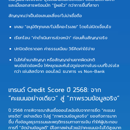
และเมื่อเอกสารพร้อมมัก “รู้ผลไว” กว่าการยื่นที่สาขา
สัญญาณว่าเป็นข้อเสนอเสี่ยง/ไม่น่าเชื่อถือ
เคลม “อนุมัติทุกเคส/ไม่เช็คอะไรเลย” โดยไม่เปิดเงื่อนไข
เรียกโอน “ค่าดำเนินการล่วงหน้า” ก่อนเห็นสัญญาจริง
ปกปิดอัตราดอก ค่าธรรมเนียม วิธีคิดค่าใช้จ่าย
ไม่ให้สำเนาสัญญา หรือสัญญาอ่านยากผิดปกติ
พบข้อใดข้อหนึ่ง ให้หยุดและหันไปดูช่องทางในระบบที่โปร่งใส
กว่า เช่นลิสต์จาก
ออนไลน์: ธนาคาร vs Non-Bank
เทรนด์ Credit Score ปี 2568: จาก
“คะแนนอย่างเดียว” สู่ “ภาพรวมข้อมูลจริง”
ปี 2568 การพิจารณาสินเชื่อออนไลน์ขยับจากการยึด “คะแนน
เครดิต” อย่างเดียว ไปสู่ “ภาพรวมข้อมูลจริง” ของกิจการมาก
ขึ้น ทั้งข้อมูลธุรกรรมและพฤติกรรมทางการเงิน ทำให้ผู้ประกอบ
การที่ “จัดบ้านข้อมูลดี” มีโอกาสผ่านไวแม้ว่าคะแนนจะไม่ได้สูงมาก