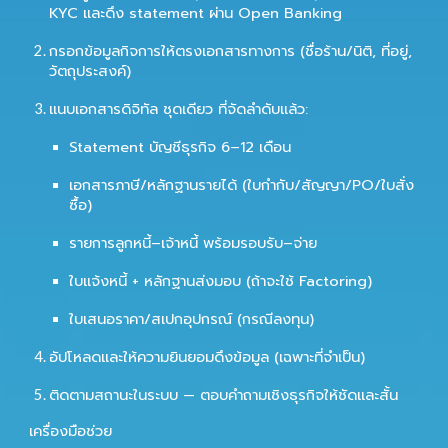
KYC และดึง statement ผ่าน Open Banking
กรอกข้อมูลกิจการให้ตรงเอกสารทางการ (ชื่อร้าน/นิติ, ที่อยู่,
วัตถุประสงค์)
แนบเอกสารดิจิทัล
ชุดเดียว
ที่จัดลำดับแล้ว:
Statement บัญชีธุรกิจ 6–12 เดือน
เอกสารภาษี/หลักฐานรายได้ (ใบกำกับ/สัญญา/PO/ใบสั่ง
ซื้อ)
รายการลูกหนี้–เจ้าหนี้ พร้อมรอบรับ–จ่าย
ใบแจ้งหนี้ + หลักฐานส่งมอบ (ถ้าจะใช้ Factoring)
ใบเสนอราคา/สเปกอุปกรณ์ (กรณีลงทุน)
อัปโหลดและให้ความยินยอมดึงข้อมูล (เฉพาะที่จำเป็น)
ติดตามสถานะในระบบ — ตอบคำถามเชิงธุรกิจให้ชัดและสั้น
เครื่องมือช่วย