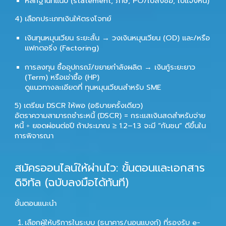
หลักฐานที่แนบ (statement, ภาษี, PO/ใบสั่งซื้อ, ใบแจ้งหนี้)
4) เลือกประเภทเงินให้ตรงโจทย์
เงินทุนหมุนเวียน
ระยะสั้น → วงเงินหมุนเวียน (OD) และ/หรือ
แฟกตอริ่ง (Factoring)
การลงทุน
ซื้ออุปกรณ์/ขยายกำลังผลิต → เงินกู้ระยะยาว
(Term) หรือเช่าซื้อ (HP)
ดูแนวทางละเอียดที่
ทุนหมุนเวียนสำหรับ SME
5) เตรียม DSCR ให้พอ (อธิบายครั้งเดียว)
อัตราความสามารถชำระหนี้ (DSCR)
= กระแสเงินสดสำหรับจ่าย
หนี้ ÷ ยอดผ่อนต่อปี ถ้าประมาณ ≥ 1.2–1.3 จะมี “กันชน” ดีขึ้นใน
การพิจารณา
สมัครออนไลน์ให้ผ่านไว: ขั้นตอนและเอกสาร
ดิจิทัล (ฉบับลงมือได้ทันที)
ขั้นตอนแนะนำ
เลือกผู้ให้บริการในระบบ (ธนาคาร/นอนแบงก์) ที่รองรับ e-