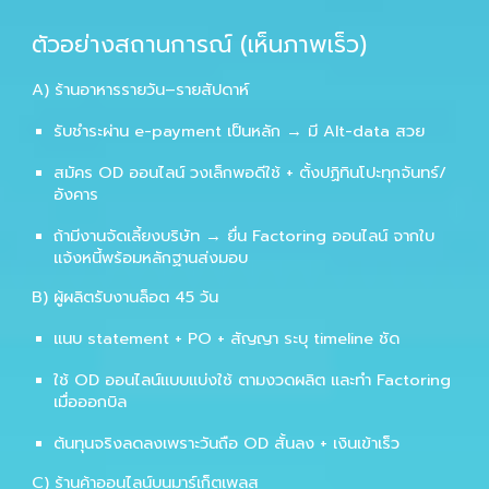
ตัวอย่างสถานการณ์ (เห็นภาพเร็ว)
A) ร้านอาหารรายวัน–รายสัปดาห์
รับชำระผ่าน e-payment เป็นหลัก → มี Alt-data สวย
สมัคร
OD ออนไลน์
วงเล็กพอดีใช้ + ตั้งปฏิทินโปะทุกจันทร์/
อังคาร
ถ้ามีงานจัดเลี้ยงบริษัท → ยื่น
Factoring ออนไลน์
จากใบ
แจ้งหนี้พร้อมหลักฐานส่งมอบ
B) ผู้ผลิตรับงานล็อต 45 วัน
แนบ statement + PO + สัญญา ระบุ timeline ชัด
ใช้
OD ออนไลน์แบบแบ่งใช้
ตามงวดผลิต และทำ
Factoring
เมื่อออกบิล
ต้นทุนจริงลดลงเพราะวันถือ OD สั้นลง + เงินเข้าเร็ว
C) ร้านค้าออนไลน์บนมาร์เก็ตเพลส