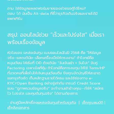
ถาม:
ใช้ข้อมูลแพลตฟอร์มขายของช่วยขอกู้ได้ไหม?
ตอบ:
ได้ นับเป็น Alt-data ที่ชี้ว่าธุรกิจเดินจริงและรายได้มี
แพทเทิร์น
สรุป: ออนไลน์ช่วย “เร็วและโปร่งใส” เมื่อเรา
พร้อมเรื่องข้อมูล
หัวใจของ
แหล่งเงินทุน
แบบออนไลน์ในปี 2568 คือ “ให้ข้อมูล
จริง–แสดงวินัย–เลือกเครื่องมือให้ตรงงาน” ถ้าโจทย์คือ
หมุนเวียน ให้เริ่มที่
OD
ด้วยวินัย “วันเงินเข้า = วันโปะ” จับคู่
Factoring
เฉพาะบิลที่คุ้ม ถ้าโจทย์คือการลงทุน ให้ใช้
Term/HP
ที่งวดคงที่เพื่อไม่ให้เงินหมุนเวียนตึง ยิ่งคุณจัดบัญชีให้สะอาด
แยกธุรกิจชัด เก็บหลักฐานรายได้ครบ และใช้ช่องทาง e-
KYC/Open Banking อย่างรู้เท่าทัน เทรนด์ Credit Score
แบบ “ดูภาพรวมข้อมูลจริง” จะทำงานเข้าข้างคุณ—ทำให้ “สมัคร
ไว โปร่งใส และคุมต้นทุนจริง” ได้ตามต้องการ
•
อ่านคู่มือหลักเรื่อง
แหล่งเงินทุนสำหรับธุรกิจ
|
เช็กคุณสมบัติ
|
เช็คลิสเอกสาร