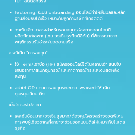
โปะ” ลดดอกจริง
Factoring:
ระบบ onboarding ออนไลน์ทำให้ยื่นบิลและหลัก
ฐานส่งมอบได้เร็ว เหมาะกับลูกค้าบริษัทที่เครดิตดี
วงเงินเล็ก–กลางสำหรับรอบหมุน:
ช่องทางออนไลน์มี
ผลิตภัณฑ์เฉพาะ (เช่น วงเงินธุรกิจดิจิทัล) ที่พิจารณาจาก
พฤติกรรมรับชำระ/ยอดขายจริง
กรณีเป็น “การลงทุน”
ใช้
Term/เช่าซื้อ (HP)
สมัครออนไลน์ได้ในหลายเจ้า แนบใบ
เสนอราคา/สเปกอุปกรณ์ และคาดการณ์กระแสเงินสดหลัง
ลงทุน
อย่าใช้ OD แทนการลงทุนระยะยาว เพราะจะทำให้
เงิน
ทุนหมุนเวียน
ตึง
เมื่อไรควรไปสาขา
เคสซับซ้อนมาก/วงเงินสูงมาก/ต้องคุยโครงสร้างงวดพิเศษ
การพบผู้เชี่ยวชาญที่สาขาจะช่วยออกแบบดีลให้เหมาะกับโมเดล
ธุรกิจ