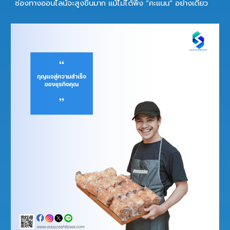
ช่องทางออนไลน์จะสูงขึ้นมาก แม้ไม่ได้พึ่ง “คะแนน” อย่างเดียว