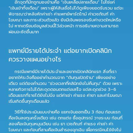
อีกจุดที่มักถูกมองข้ามคือ “เงินเหลือปลายเดือน” ไม่ใช่แค่
“เงินเข้าทั้งเดือน” เพราะผู้ให้สินเชื่อไม่ได้ดูเพียงยอดรับรวม แต่จะ
พิจารณาว่าหลังหักค่าเช่า ค่าแพทย์พาร์ตไทม์ ค่าเวชภัณฑ์ ค่า
โฆษณา และภาระส่วนตัวแล้ว ยังมีเงินพอรองรับค่างวดใหม่หรือ
ไม่ หากเตรียมข้อมูลส่วนนี้ไว้ล่วงหน้า การอธิบายความสามารถ
ผ่อนจะชัดขึ้นมาก
แพทย์มีรายได้ประจำ แต่อยากเปิดคลินิก
ควรวางแผนอย่างไร
กรณีแพทย์มีรายได้ประจำและอยากเปิดคลินิกแรก สิ่งที่เรา
อยากให้ระวังคืออย่าคำนวณจาก “ต้นทุนเปิดร้าน” เพียงอย่าง
เดียว แต่ต้องคำนวณ “ช่วงเวลาที่คลินิกยังไม่คืนทุน” ด้วย เพราะ
หลายกิจการไม่ได้สะดุดตอนตกแต่งเสร็จ แต่สะดุดช่วง 3–6
เดือนแรกที่รายได้ยังไม่นิ่ง แต่ค่าเช่า ค่าแรง ค่ายา และค่าโฆษณา
เริ่มเกิดขึ้นทุกเดือนแล้ว
วิธีที่ใช้ประเมินแบบง่ายคือ แยกเงินออกเป็น 3 ก้อน ก้อนแรก
คือเงินลงทุนครั้งเดียว เช่น ตกแต่ง ซื้ออุปกรณ์ วางระบบ ก้อนที่
สองคือเงินทุนหมุนเวียน เช่น ยา เวชภัณฑ์ ค่าแรง ค่าเช่า ค่า
โฆษณา และก้อนที่สามคือเงินสำรองฉุกเฉิน เผื่อกรณีคนไข้ยังไม่