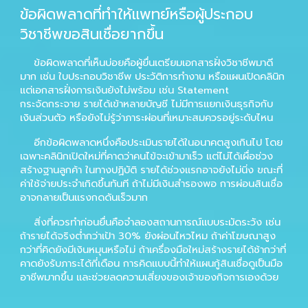
ข้อผิดพลาดที่ทำให้แพทย์หรือผู้ประกอบ
วิชาชีพขอสินเชื่อยากขึ้น
ข้อผิดพลาดที่เห็นบ่อยคือผู้ยื่นเตรียมเอกสารฝั่งวิชาชีพมาดี
มาก เช่น ใบประกอบวิชาชีพ ประวัติการทำงาน หรือแผนเปิดคลินิก
แต่เอกสารฝั่งการเงินยังไม่พร้อม เช่น Statement
กระจัดกระจาย รายได้เข้าหลายบัญชี ไม่มีการแยกเงินธุรกิจกับ
เงินส่วนตัว หรือยังไม่รู้ว่าภาระผ่อนที่เหมาะสมควรอยู่ระดับไหน
อีกข้อผิดพลาดหนึ่งคือประเมินรายได้ในอนาคตสูงเกินไป โดย
เฉพาะคลินิกเปิดใหม่ที่คาดว่าคนไข้จะเข้ามาเร็ว แต่ไม่ได้เผื่อช่วง
สร้างฐานลูกค้า ในทางปฏิบัติ รายได้ช่วงแรกอาจยังไม่นิ่ง ขณะที่
ค่าใช้จ่ายประจำเกิดขึ้นทันที ถ้าไม่มีเงินสำรองพอ การผ่อนสินเชื่อ
อาจกลายเป็นแรงกดดันเร็วมาก
สิ่งที่ควรทำก่อนยื่นคือจำลองสถานการณ์แบบระมัดระวัง เช่น
ถ้ารายได้จริงต่ำกว่าเป้า 30% ยังผ่อนไหวไหม ถ้าค่าโฆษณาสูง
กว่าที่คิดยังมีเงินหมุนหรือไม่ ถ้าเครื่องมือใหม่สร้างรายได้ช้ากว่าที่
คาดยังรับภาระได้กี่เดือน การคิดแบบนี้ทำให้แผนกู้สินเชื่อดูเป็นมือ
อาชีพมากขึ้น และช่วยลดความเสี่ยงของเจ้าของกิจการเองด้วย