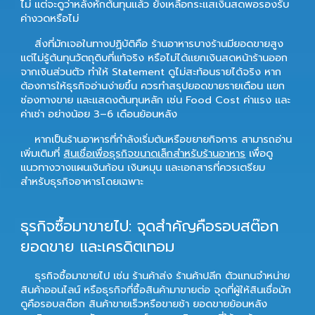
ไม่ แต่จะดูว่าหลังหักต้นทุนแล้ว ยังเหลือกระแสเงินสดพอรองรับ
ค่างวดหรือไม่
สิ่งที่มักเจอในทางปฏิบัติคือ ร้านอาหารบางร้านมียอดขายสูง
แต่ไม่รู้ต้นทุนวัตถุดิบที่แท้จริง หรือไม่ได้แยกเงินสดหน้าร้านออก
จากเงินส่วนตัว ทำให้ Statement ดูไม่สะท้อนรายได้จริง หาก
ต้องการให้ธุรกิจอ่านง่ายขึ้น ควรทำสรุปยอดขายรายเดือน แยก
ช่องทางขาย และแสดงต้นทุนหลัก เช่น Food Cost ค่าแรง และ
ค่าเช่า อย่างน้อย 3–6 เดือนย้อนหลัง
หากเป็นร้านอาหารที่กำลังเริ่มต้นหรือขยายกิจการ สามารถอ่าน
เพิ่มเติมที่
สินเชื่อเพื่อธุรกิจขนาดเล็กสำหรับร้านอาหาร
เพื่อดู
แนวทางวางแผนเงินก้อน เงินหมุน และเอกสารที่ควรเตรียม
สำหรับธุรกิจอาหารโดยเฉพาะ
ธุรกิจซื้อมาขายไป: จุดสำคัญคือรอบสต๊อก
ยอดขาย และเครดิตเทอม
ธุรกิจซื้อมาขายไป เช่น ร้านค้าส่ง ร้านค้าปลีก ตัวแทนจำหน่าย
สินค้าออนไลน์ หรือธุรกิจที่ซื้อสินค้ามาขายต่อ จุดที่ผู้ให้สินเชื่อมัก
ดูคือรอบสต๊อก สินค้าขายเร็วหรือขายช้า ยอดขายย้อนหลัง