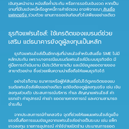
เงินทุนหน้างาน หนังสือค้ำประกัน หรือการรอรับเงินงวด หากเป็น
งานที่มีใบแจ้งหนี้หรือลูกหนี้การค้าชัดเจน อาจพิจารณา
สินเชื่อ
แฟคตอริ่ง
ร่วมด้วย แทนการขอเงินก้อนทั่วไปเพียงอย่างเดียว
ธุรกิจแฟรนไชส์: ใช้เครดิตของแบรนด์ช่วย
เสริม แต่ธนาคารยังดูผู้ลงทุนเป็นหลัก
ธุรกิจแฟรนไชส์เป็นอีกกลุ่มที่น่าสนใจสำหรับสินเชื่อ SME ไม่มี
หลักประกัน เพราะบางกรณีแบรนด์แฟรนไชส์มีระบบธุรกิจชัด มี
คู่มือการดำเนินงาน มีประวัติสาขาเดิม และมีข้อมูลยอดขายของ
สาขาตัวอย่าง ซึ่งช่วยเพิ่มความน่าเชื่อถือให้แผนธุรกิจได้
อย่างไรก็ตาม ธนาคารหรือผู้ให้สินเชื่อไม่ได้ดูเครดิตของแบ
รนด์แฟรนไชส์เพียงอย่างเดียว แต่ยังต้องดูผู้ลงทุนจริง เช่น เงิน
ลงทุนส่วนตัว ประสบการณ์บริหาร ทำเล สัญญาแฟรนไชส์ ค่า
แรกเข้า ค่าอุปกรณ์ ค่าเช่า ยอดขายคาดการณ์ และความสามารถ
ชำระคืน
จากประสบการณ์ทำเคสจริง จุดที่ช่วยให้แผนแฟรนไชส์ดูแข็ง
แรงขึ้นคือการแนบข้อมูลจากแฟรนไชส์อย่างเป็นระบบ เช่น แพ็ก
เกจลงทุน รายการอุปกรณ์ ค่าใช้จ่ายเปิดร้าน ประมาณการยอด