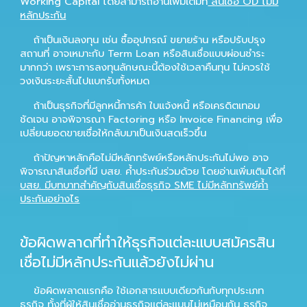
Working Capital โดยสามารถอ่านเพิ่มเติมที่
สินเชื่อ OD ไม่มี
หลักประกัน
ถ้าเป็นเงินลงทุน เช่น ซื้ออุปกรณ์ ขยายร้าน หรือปรับปรุง
สถานที่ อาจเหมาะกับ Term Loan หรือสินเชื่อแบบผ่อนชำระ
มากกว่า เพราะการลงทุนลักษณะนี้ต้องใช้เวลาคืนทุน ไม่ควรใช้
วงเงินระยะสั้นไปแบกรับทั้งหมด
ถ้าเป็นธุรกิจที่มีลูกหนี้การค้า ใบแจ้งหนี้ หรือเครดิตเทอม
ชัดเจน อาจพิจารณา Factoring หรือ Invoice Financing เพื่อ
เปลี่ยนยอดขายเชื่อให้กลับมาเป็นเงินสดเร็วขึ้น
ถ้าปัญหาหลักคือไม่มีหลักทรัพย์หรือหลักประกันไม่พอ อาจ
พิจารณาสินเชื่อที่มี บสย. ค้ำประกันร่วมด้วย โดยอ่านเพิ่มเติมได้ที่
บสย. มีบทบาทสำคัญกับสินเชื่อธุรกิจ SME ไม่มีหลักทรัพย์ค้ำ
ประกันอย่างไร
ข้อผิดพลาดที่ทำให้ธุรกิจแต่ละแบบสมัครสิน
เชื่อไม่มีหลักประกันแล้วยังไม่ผ่าน
ข้อผิดพลาดแรกคือ ใช้เอกสารแบบเดียวกันกับทุกประเภท
ธุรกิจ ทั้งที่ผู้ให้สินเชื่ออ่านธุรกิจแต่ละแบบไม่เหมือนกัน ธุรกิจ