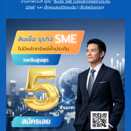
อ่านภาพรวมที่
คู่มือ “
สินเชื่อ SME ไม่มีหลักทรัพย์ค้ำประกัน
2568
”
และ
เช็กคุณสมบัติของฉัน
|
เช็กลิสต์เอกสา
ร