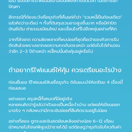
แล้ว แบบนี้การรีไฟแนนซ์อาจเป็นเพียงการยืดเวลา ไม่ใช่การแก้
ปัญหา
อีกกรณีที่ต้องระวังคือธุรกิจที่เห็นแค่คำว่า “รวมหนี้เป็นก้อนเดียว”
แล้วคิดว่าจะดีแน่ ๆ ทั้งที่ต้นทุนรวมอาจสูงขึ้นมาก หรือมีค่าปิด
บัญชีเดิม ค่าธรรมเนียมใหม่ และเงื่อนไขที่ไม่ยืดหยุ่นอย่างที่คิด
จากที่สังเกต ความผิดพลาดที่พบบ่อยที่สุดคือเจ้าของกิจการรีบ
ตัดสินใจเพราะอยากลดความกดดันตรงหน้า แต่ยังไม่ได้คำนวณ
ว่าอีก 2–3 ปีข้างหน้า หนี้ใหม่นั้นยังคุ้มอยู่หรือไม่
ถ้าอยากรีไฟแนนซ์ให้คุ้ม ควรเตรียมอะไรบ้าง
ก่อนยื่นขอ
รีไฟแนนซ์สินเชื่อธุรกิจ
ดิฉันแนะนำให้เตรียม 4 เรื่องนี้
ก่อนเสมอ
อย่างแรก สรุปหนี้ทั้งหมดที่มีอยู่จริง
หลายคนคิดว่ารู้แล้วว่าตัวเองเป็นหนี้อะไรบ้าง แต่พอให้เขียนออก
มาจริง ๆ กลับพบว่ามีภาระยิบย่อยที่ลืมคิดรวมอยู่ไม่น้อย
อย่างที่สอง ดูกระแสเงินสดย้อนหลังอย่างน้อย 6–12 เดือน
เป้าหมายไม่ใช่แค่พิสูจน์ว่ารายได้มี แต่ต้องดูว่าธุรกิจรับไหวกับค่า