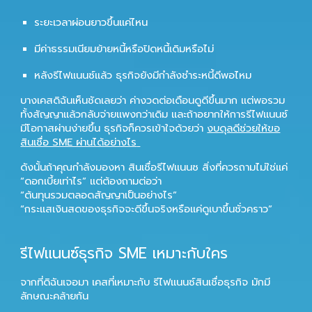
ระยะเวลาผ่อนยาวขึ้นแค่ไหน
มีค่าธรรมเนียมย้ายหนี้หรือปิดหนี้เดิมหรือไม่
หลังรีไฟแนนซ์แล้ว ธุรกิจยังมีกำลังชำระหนี้ดีพอไหม
บางเคสดิฉันเห็นชัดเลยว่า ค่างวดต่อเดือนดูดีขึ้นมาก แต่พอรวม
ทั้งสัญญาแล้วกลับจ่ายแพงกว่าเดิม และถ้าอยากให้การรีไฟแนนซ์
มีโอกาสผ่านง่ายขึ้น ธุรกิจก็ควรเข้าใจด้วยว่า
งบดุลดีช่วยให้ขอ
สินเชื่อ SME ผ่านได้อย่างไร
ดังนั้นถ้าคุณกำลังมองหา
สินเชื่อรีไฟแนนซ
สิ่งที่ควรถามไม่ใช่แค่
“ดอกเบี้ยเท่าไร” แต่ต้องถามต่อว่า
“ต้นทุนรวมตลอดสัญญาเป็นอย่างไร”
“กระแสเงินสดของธุรกิจจะดีขึ้นจริงหรือแค่ดูเบาขึ้นชั่วคราว”
รีไฟแนนซ์ธุรกิจ SME เหมาะกับใคร
จากที่ดิฉันเจอมา เคสที่เหมาะกับ
รีไฟแนนซ์สินเชื่อธุรกิจ
มักมี
ลักษณะคล้ายกัน