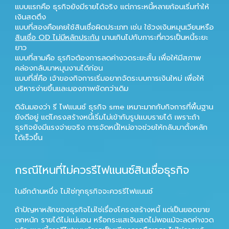
แบบแรกคือ ธุรกิจยังมีรายได้จริง แต่ภาระหนี้หลายก้อนเริ่มทำให้
เงินสดตึง
แบบที่สองคือเคยใช้สินเชื่อผิดประเภท เช่น ใช้วงเงินหมุนเวียนหรือ
สินเชื่อ OD ไม่มีหลักประกัน
นานเกินไปกับภาระที่ควรเป็นหนี้ระยะ
ยาว
แบบที่สามคือ ธุรกิจต้องการลดค่างวดระยะสั้น เพื่อให้มีสภาพ
คล่องกลับมาหมุนงานได้ก่อน
แบบที่สี่คือ เจ้าของกิจการเริ่มอยากจัดระบบการเงินใหม่ เพื่อให้
บริหารง่ายขึ้นและมองภาพชัดกว่าเดิม
ดิฉันมองว่า
รี ไฟแนนซ์ ธุรกิจ sme
เหมาะมากกับกิจการที่พื้นฐาน
ยังดีอยู่ แต่โครงสร้างหนี้เริ่มไม่เข้ากับรูปแบบรายได้ เพราะถ้า
ธุรกิจยังมีแรงจ่ายจริง การจัดหนี้ใหม่อาจช่วยให้กลับมาตั้งหลัก
ได้เร็วขึ้น
กรณีไหนที่ไม่ควรรีไฟแนนซ์สินเชื่อธุรกิจ
ในอีกด้านหนึ่ง ไม่ใช่ทุกธุรกิจจะควรรีไฟแนนซ์
ถ้าปัญหาหลักของธุรกิจไม่ใช่เรื่องโครงสร้างหนี้ แต่เป็นยอดขาย
ตกหนัก รายได้ไม่แน่นอน หรือกระแสเงินสดไม่พอแม้จะลดค่างวด