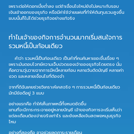
เพราะต่อให้ดอกเบี้ยต่ำลง แต่ถ้าเงื่อนไขใหม่ยังไม่เหมาะกับรอบ
เงินเข้าออกของธุรกิจ หรือมีค่าใช้จ่ายแฝงที่ทำให้ต้นทุนรวมสูงขึ้น
แบบนั้นก็ไม่ได้ช่วยธุรกิจอย่างแท้จริง
ทำไมเจ้าของกิจการจำนวนมากเริ่มสนใจการ
รวมหนี้เป็นก้อนเดียว
คำว่า
รวมหนี้เป็นก้อนเดียว
เป็นคำที่คนค้นหาเยอะขึ้นเรื่อย ๆ
เพราะมันตอบโจทย์ความเจ็บปวดของเจ้าของธุรกิจโดยตรง นั่น
คือความวุ่นวายจากการมีหนี้หลายก้อน หลายวันตัดบัญชี หลายค่า
งวด และหลายเงื่อนไขที่ต้องจำ
จากที่ดิฉันเคยช่วยวิเคราะห์เคสจริง ๆ การรวมหนี้เป็นก้อนเดียว
มักมีข้อดีอยู่ 3 แบบ
อย่างแรกคือ
ทำให้เห็นภาพหนี้ทั้งหมดชัดขึ้น
แทนที่จะมีภาระกระจายอยู่หลายบัญชี เจ้าของกิจการจะเริ่มเห็นว่า
แต่ละเดือนต้องจ่ายจริงเท่าไร และยังเหลือเงินสดพอหมุนธุรกิจ
ไหม
อย่างที่สองคือ
อาจช่วยลดภาระรายเดือน