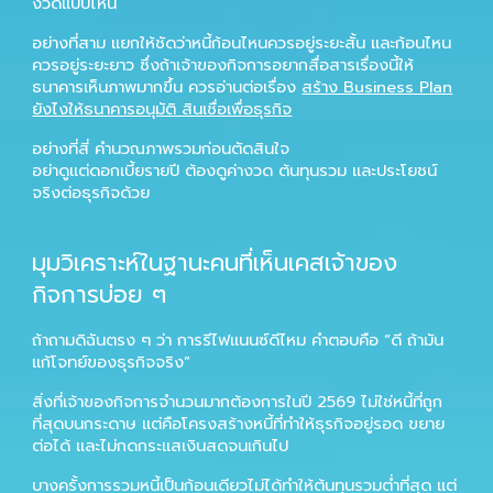
งวดแบบไหน
อย่างที่สาม แยกให้ชัดว่าหนี้ก้อนไหนควรอยู่ระยะสั้น และก้อนไหน
ควรอยู่ระยะยาว ซึ่งถ้าเจ้าของกิจการอยากสื่อสารเรื่องนี้ให้
ธนาคารเห็นภาพมากขึ้น ควรอ่านต่อเรื่อง
สร้าง Business Plan
ยังไงให้ธนาคารอนุมัติ สินเชื่อเพื่อธุรกิจ
อย่างที่สี่ คำนวณภาพรวมก่อนตัดสินใจ
อย่าดูแต่ดอกเบี้ยรายปี ต้องดูค่างวด ต้นทุนรวม และประโยชน์
จริงต่อธุรกิจด้วย
มุมวิเคราะห์ในฐานะคนที่เห็นเคสเจ้าของ
กิจการบ่อย ๆ
ถ้าถามดิฉันตรง ๆ ว่า การรีไฟแนนซ์ดีไหม คำตอบคือ “ดี ถ้ามัน
แก้โจทย์ของธุรกิจจริง”
สิ่งที่เจ้าของกิจการจำนวนมากต้องการในปี 2569 ไม่ใช่หนี้ที่ถูก
ที่สุดบนกระดาษ แต่คือโครงสร้างหนี้ที่ทำให้ธุรกิจอยู่รอด ขยาย
ต่อได้ และไม่กดกระแสเงินสดจนเกินไป
บางครั้งการรวมหนี้เป็นก้อนเดียวไม่ได้ทำให้ต้นทุนรวมต่ำที่สุด แต่