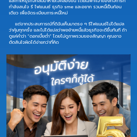
และทำให้ธุรกิจกลับมาหายใจคล่องขึ้น โดยเฉพาะเจ้าของกิจการที่
กำลังสนใจ
รี ไฟแนนซ์ ธุรกิจ sme
และอยาก
รวมหนี้เป็นก้อน
เดียว
เพื่อจัดระเบียบภาระหนี้ใหม่
แต่จากประสบการณ์ที่ดิฉันเห็นมาตรง ๆ รีไฟแนนซ์ไม่ได้แปล
ว่าคุ้มทุกครั้ง และไม่ได้แปลว่าพอย้ายหนี้แล้วธุรกิจจะดีขึ้นทันที ถ้า
ดูแค่คำว่า “ดอกเบี้ยต่ำ” โดยไม่ดูภาพรวมของสัญญา คุณอาจ
ตัดสินใจผิดได้ง่ายกว่าที่คิด