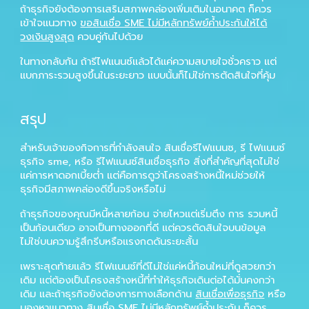
ถ้าธุรกิจยังต้องการเสริมสภาพคล่องเพิ่มเติมในอนาคต ก็ควร
เข้าใจแนวทาง
ขอสินเชื่อ SME ไม่มีหลักทรัพย์ค้ำประกันให้ได้
วงเงินสูงสุด
ควบคู่กันไปด้วย
ในทางกลับกัน ถ้ารีไฟแนนซ์แล้วได้แค่ความสบายใจชั่วคราว แต่
แบกภาระรวมสูงขึ้นในระยะยาว แบบนั้นก็ไม่ใช่การตัดสินใจที่คุ้ม
สรุป
สำหรับเจ้าของกิจการที่กำลังสนใจ
สินเชื่อรีไฟแนนซ
,
รี ไฟแนนซ์
ธุรกิจ sme
, หรือ
รีไฟแนนซ์สินเชื่อธุรกิจ
สิ่งที่สำคัญที่สุดไม่ใช่
แค่การหาดอกเบี้ยต่ำ แต่คือการดูว่าโครงสร้างหนี้ใหม่ช่วยให้
ธุรกิจมีสภาพคล่องดีขึ้นจริงหรือไม่
ถ้าธุรกิจของคุณมีหนี้หลายก้อน จ่ายไหวแต่เริ่มตึง การ
รวมหนี้
เป็นก้อนเดียว
อาจเป็นทางออกที่ดี แต่ควรตัดสินใจบนข้อมูล
ไม่ใช่บนความรู้สึกรีบหรือแรงกดดันระยะสั้น
เพราะสุดท้ายแล้ว รีไฟแนนซ์ที่ดีไม่ใช่แค่หนี้ก้อนใหม่ที่ดูสวยกว่า
เดิม แต่ต้องเป็นโครงสร้างหนี้ที่ทำให้ธุรกิจเดินต่อได้มั่นคงกว่า
เดิม และถ้าธุรกิจยังต้องการทางเลือกด้าน
สินเชื่อเพื่อธุรกิจ
หรือ
มองหาแนวทาง
สินเชื่อ SME ไม่มีหลักทรัพย์ค้ำประกัน
ก็ควร