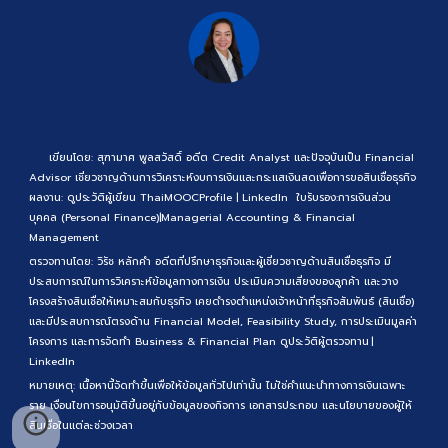
เขียนโดย: สุฑามาศ พูลสวัสดิ์ อดีต Credit Analyst และปัจจุบันเป็น Financial
Advisor เชี่ยวชาญด้านการวิเคราะห์งบการเงินและกระแสเงินสดเพื่อการขอสินเชื่อธุรกิจ
ผลงาน:
ดูประวัติผู้เขียน
ThaiMOOCProfile
|
LinkedIn
ใบรับรอง:
การเงินส่วน
บุคคล (Personal Finance)
|
Managerial Accounting & Financial
Management
ตรวจทานโดย: วิรัช หลักคำ อดีตที่ปรึกษาธุรกิจและผู้เชี่ยวชาญด้านสินเชื่อธุรกิจ มี
ประสบการณ์ในการวิเคราะห์ข้อมูลทางการเงิน ประเมินความเสี่ยงของลูกค้า และวาง
โครงสร้างสินเชื่อให้เหมาะสมกับธุรกิจ เคยดำรงตำแหน่งเจ้าหน้าที่ธุรกิจสัมพันธ์ (สินเชื่อ)
และมีประสบการณ์ตรงด้าน Financial Model, Feasibility Study, การประเมินมูลค่า
โครงการ และการจัดทำ Business & Financial Plan
ดูประวัติผู้ตรวจทาน
|
LinkedIn
หมายเหตุ: เนื้อหานี้จัดทำขึ้นเพื่อให้ข้อมูลทั่วไปเท่านั้น ไม่ใช่คำแนะนำทางการเงินเฉพาะ
ราย เงื่อนไขการอนุมัติขึ้นอยู่กับข้อมูลของกิจการ เอกสารประกอบ และนโยบายของผู้ให้
สินเชื่อในแต่ละช่วงเวลา