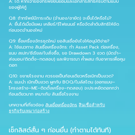
A:
ได้ หากเจ้าของทรัพย์ยินยอมและเอกสารสิทธิครบตามแบบ
ของผู้ให้กู้
Q
8
: ถ้าทรัพย์มีภาระเดิม (จำนอง/อายัด) จะยื่นได้หรือไม่?
A:
ยื่นได้เมื่อมีแผน
เคลียร์/รีไฟแนนซ์
หรือจัดลำดับสิทธิให้ชัด
ก่อนจดจำนองใหม่
Q
9
: ซื้อเครื่องจักรชุดใหม่ ขอสินเชื่อยังไงให้อนุมัติง่าย?
A:
ใช้แนวทาง
สินเชื่อเครื่องจักร
: ทำ
Asset Pack ต่อเครื่อง
,
แนบ
สเปก/ซีเรียล/ใบสั่งซื้อ
, ขอ
Drawdown 3 งวด
(มัดจำ–
ส่งมอบ/ติดตั้ง–ทดสอบ) และพิจารณา
ค้ำผสม
กับอาคารเพื่อคุม
ดอก
Q
10
: ขยายโรงงาน ควรขอเป็นก้อนเดียวหรือเบิกเป็นงวด?
A:
แนะนำ
เบิกเป็นงวด
ผูกกับ BOQ/ไมล์สโตน (ออกแบบ–
โครงสร้าง–ME–ติดตั้งเครื่อง–ทดสอบ) จะประหยัดดอกกว่า
ก้อนเดียวมาก เหมาะกับ
สินเชื่อโรงงาน
บทความที่เกี่ยวข้อง
สินเชื่อเครื่องจักร
สินเชื่อสำหรับ
ธุรกิจรับเหมาก่อสร้าง
เช็กลิสต์สั้น ๆ ก่อนยื่น (ทำตามได้ทันที)