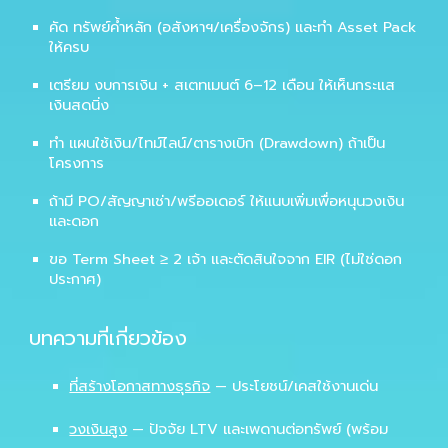
คัด
ทรัพย์ค้ำหลัก
(อสังหาฯ/เครื่องจักร) และทำ
Asset Pack
ให้ครบ
เตรียม
งบการเงิน + สเตทเมนต์ 6–12 เดือน
ให้เห็นกระแส
เงินสดนิ่ง
ทำ
แผนใช้เงิน/ไทม์ไลน์/ตารางเบิก (Drawdown)
ถ้าเป็น
โครงการ
ถ้ามี
PO/สัญญาเช่า/พรีออเดอร์
ให้แนบเพิ่มเพื่อหนุนวงเงิน
และดอก
ขอ
Term Sheet ≥ 2 เจ้า
และตัดสินใจจาก
EIR
(ไม่ใช่ดอก
ประกาศ)
บทความที่เกี่ยวข้อง
ที่สร้างโอกาสทางธุรกิจ
— ประโยชน์/เคสใช้งานเด่น
วงเงินสูง
— ปัจจัย LTV และเพดานต่อทรัพย์ (พร้อม