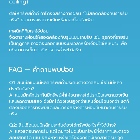
ceiling)
ต่อให้ทรัพย์ค้ำดี ถ้าโครงสร้างการผ่อน “ไม่สอดคล้องกับรายรับ
จริง” ธนาคารจะลดวงเงินหรือขอเงื่อนไขเพิ่ม
เทคนิคที่ทีมเราใช้บ่อย:
จัดตารางผ่อนให้สอดคล้องกับรูปแบบรายรับ เช่น ธุรกิจที่รายรับ
เป็นฤดูกาล อาจต้องออกแบบระยะเวลาหรือเงื่อนไขให้เหมาะ เพื่อ
ให้ธนาคารเห็นว่าบริหารการชำระได้จริง
FAQ — คำถามพบบ่อย
Q1: สินเชื่อแบบมีหลักทรัพย์ค้ำประกันต่างจากสินเชื่อไม่มีหลัก
ประกันยังไง?
A: แบบมีหลักประกันมีทรัพย์ค้ำให้ธนาคารใช้ประเมินเพดานวงเงิน
และลดความเสี่ยง จึงมักได้วงเงินสูงกว่าและเงื่อนไขนิ่งกว่า แต่ก็
ต้องมีเอกสารทรัพย์ชัดและโครงสร้างการผ่อนที่เหมาะกับรายรับ
จริง
Q2: สินเชื่อแบบมีหลักประกันต้องใช้ทรัพย์อะไรค้ำได้บ้าง?
A: แล้วแต่ธนาคารรับ แต่โดยทั่วไปจะเป็นทรัพย์ที่ตีราคาและตรวจ
สอบสิทธิได้ เช่น อสังหาฯ หรือเครื่องจักรที่มีเอกสารครบ จุด