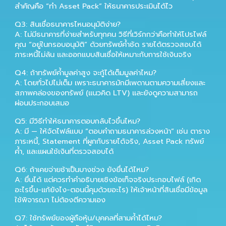
สำคัญคือ “ทำ Asset Pack” ให้ธนาคารประเมินได้ไว
Q3: สินเชื่อธนาคารไหนอนุมัติง่าย?
A: ไม่มีธนาคารที่ง่ายสำหรับทุกคน วิธีที่เวิร์กกว่าคือทำให้โปรไฟล์
คุณ “อยู่ในกรอบอนุมัติ” ด้วยทรัพย์ค้ำชัด รายได้ตรวจสอบได้
ภาระหนี้ไม่ล้น และออกแบบสินเชื่อให้เหมาะกับการใช้เงินจริง
Q4: ถ้าทรัพย์ค้ำมูลค่าสูง จะกู้ได้เต็มมูลค่าไหม?
A: โดยทั่วไปไม่เต็ม เพราะธนาคารมักมีเพดานตามความเสี่ยงและ
สภาพคล่องของทรัพย์ (แนวคิด LTV) และยังดูความสามารถ
ผ่อนประกอบเสมอ
Q5: มีวิธีทำให้ธนาคารตอบกลับไวขึ้นไหม?
A: มี — ให้จัดไฟล์แบบ “ตอบคำถามธนาคารล่วงหน้า” เช่น ตาราง
ภาระหนี้, Statement ที่ผูกกับรายได้จริง, Asset Pack ทรัพย์
ค้ำ, และแผนใช้เงินที่ตรวจสอบได้
Q6: ถ้าเคยจ่ายช้าเป็นบางช่วง ยังยื่นได้ไหม?
A: ยื่นได้ แต่ควรทำคำอธิบายเชิงข้อเท็จจริงประกอบไฟล์ (เกิด
อะไรขึ้น-แก้ยังไง-ตอนนี้คุมด้วยอะไร) ให้เจ้าหน้าที่สินเชื่อมีข้อมูล
ใช้พิจารณา ไม่ต้องตีความเอง
Q
7
: ใช้ทรัพย์ของผู้ถือหุ้น/บุคคลที่สามค้ำได้ไหม?