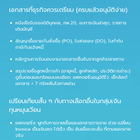
เอกสารที่ธุรกิจควรเตรียม (ครบแล้วอนุมัติง่าย)
หนังสือรับรองนิติบุคคล, ภพ.20, งบการเงินล่าสุด, รายการ
เดินบัญชี
สัญญาซื้อขาย/ใบสั่งซื้อ (PO), ใบส่งของ (DO), ใบกำกับ
ภาษี/ใบแจ้งหนี้
หลักฐานการรับมอบงาน/เอกสารเซ็นรับจากลูกค้าปลายทาง
สรุปรายชื่อลูกหนี้การค้า (อายุหนี้, ลูกค้าหลัก, ประวัติการชำระ)
ดูขั้นตอนและทริคแบบละเอียด:
แฟคตอริ่งอนุมัติไว: เช็กลิสต์
เอกสาร + 7 ทริคเพิ่มโอกาสผ่าน
เปรียบเทียบสั้น ๆ กับทางเลือกอื่นในกลุ่มเงิน
ทุนหมุนเวียน
แฟคตอริ่ง: ผูกกับการขายเชื่อและเอกสารการขาย ช่วย
เปลี่ยน
Invoice เป็นเงินสด
ได้เร็ว เป็น
สินเชื่อระยะสั้น
ที่ตามยอดขาย
จริง