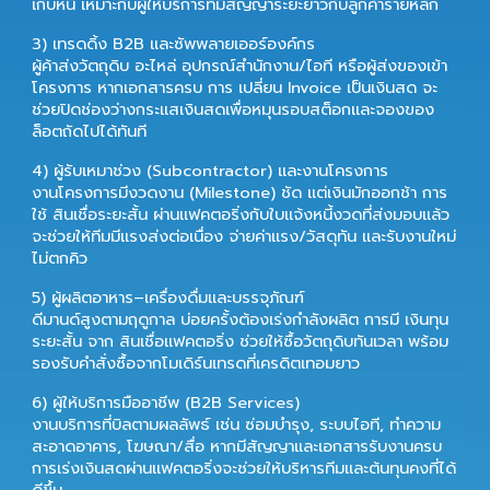
เก็บหนี้ เหมาะกับผู้ให้บริการที่มีสัญญาระยะยาวกับลูกค้ารายหลัก
3) เทรดดิ้ง B2B และซัพพลายเออร์องค์กร
ผู้ค้าส่งวัตถุดิบ อะไหล่ อุปกรณ์สำนักงาน/ไอที หรือผู้ส่งของเข้า
โครงการ หากเอกสารครบ การ
เปลี่ยน Invoice เป็นเงินสด
จะ
ช่วยปิดช่องว่างกระแสเงินสดเพื่อหมุนรอบสต็อกและจองของ
ล็อตถัดไปได้ทันที
4) ผู้รับเหมาช่วง (Subcontractor) และงานโครงการ
งานโครงการมีงวดงาน (Milestone) ชัด แต่เงินมักออกช้า การ
ใช้
สินเชื่อระยะสั้น
ผ่านแฟคตอริ่งกับใบแจ้งหนี้งวดที่ส่งมอบแล้ว
จะช่วยให้ทีมมีแรงส่งต่อเนื่อง จ่ายค่าแรง/วัสดุทัน และรับงานใหม่
ไม่ตกคิว
5) ผู้ผลิตอาหาร–เครื่องดื่มและบรรจุภัณฑ์
ดีมานด์สูงตามฤดูกาล บ่อยครั้งต้องเร่งกำลังผลิต การมี
เงินทุน
ระยะสั้น
จาก
สินเชื่อแฟคตอริ่ง
ช่วยให้ซื้อวัตถุดิบทันเวลา พร้อม
รองรับคำสั่งซื้อจากโมเดิร์นเทรดที่เครดิตเทอมยาว
6) ผู้ให้บริการมืออาชีพ (B2B Services)
งานบริการที่บิลตามผลลัพธ์ เช่น ซ่อมบำรุง, ระบบไอที, ทำความ
สะอาดอาคาร, โฆษณา/สื่อ หากมีสัญญาและเอกสารรับงานครบ
การเร่งเงินสดผ่านแฟคตอริ่งจะช่วยให้บริหารทีมและต้นทุนคงที่ได้
ดีขึ้น