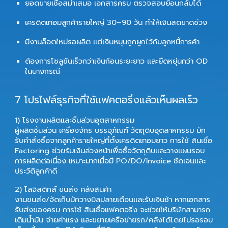
ยอดขายเชื่อสม่ำเสมอ เอกสารครบ ตรวจสอบย้อนกลับได้
เครดิตเทอมลูกค้ารายใหญ่ 30–90 วัน ทำให้เงินสดขาดช่วง
มีงานล็อตใหม่รอผลิต แต่เงินหมุนถูกผูกไว้กับลูกหนี้การค้า
ต้องการโซลูชันเร็วกว่าเงินก้อนระยะยาว และยืดหยุ่นกว่า OD
ในบางกรณี
7 โปรไฟล์ธุรกิจที่ใช้แฟคตอริ่งแล้วเห็นผลเร็ว
1) โรงงานผลิตและชิ้นส่วนอุตสาหกรรม
ผู้ผลิตชิ้นส่วน เครื่องจักร บรรจุภัณฑ์ วัตถุดิบอุตสาหกรรม มัก
รับคำสั่งซื้อจากลูกค้ารายใหญ่ที่ตั้งเครดิตเทอมยาว การใช้
สินเชื่อ
Factoring
ช่วยรับเงินล่วงหน้าเพื่อซื้อวัตถุดิบและวางแผนรอบ
การผลิตต่อเนื่อง เหมาะมากเมื่อมี PO/DO/Invoice ชัดเจนและ
ประวัติลูกค้าดี
2) โลจิสติกส์ ขนส่ง คลังสินค้า
งานขนส่ง/จัดเก็บมักวางบิลปลายเดือนและรับเงินช้า หากเอกสาร
รับส่งของครบ การใช้
สินเชื่อแฟคตอริ่ง
จะช่วยให้บริษัทสามารถ
เติมน้ำมัน จ่ายค่าแรง และขยายเครือข่ายรถ/คลังได้โดยไม่รอรอบ