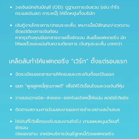
วงเงินเบิกเกินบัญชี (OD): ดูฐานะการเงินรวม (เช่น กำไร
กระแสเงินสด ภาระหนี้) ให้ยืดหยุ่นทั้งบริษัท
เงินกู้งานโครงการ/เทอมระยะสั้น: เหมาะเมื่อมีสัญญา/งวดงาน
ชัดแต่ต้องการเงินก้อน
หากธุรกิจคุณมีเอกสารขายเชื่อชัดเจน
สินเชื่อแฟคตอริ่ง
มัก
ให้ผลเร็วและแม่นกับความต้องการ
เงินทุนระยะสั้น
มากกว่า
เคล็ดลับทำให้แฟคตอริ่ง “เวิร์ก” ตั้งแต่รอบแรก
จัดระเบียบเอกสารขายให้ครบและตรงกันตั้งแต่วันแรก
แยก “พูลลูกหนี้คุณภาพดี” เพื่อให้ได้เงื่อนไขและวงเงินที่คุ้ม
วางรอบวางบิล–ส่งของ–ออกใบแจ้งหนี้ให้แน่น ลดข้อโต้แย้ง
ติดตามสถานะการรับมอบงานและการชำระอย่างสม่ำเสมอ
ใช้เงินที่ได้เพื่อรองรับรอบงานถัดไป ตามแผนหมุนเวียนที่
ชัดเจน
ต่อยอดอ่าน:
เทคนิคบริหารบัญชีลูกหนี้ด้วยแฟคตอริ่ง