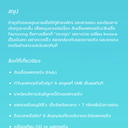
สรุป
ถ้าธุรกิจของคุณขายเชื่อให้คู่ค้าองค์กร เอกสารครบ และต้องการ
เงินทุนระยะสั้น
เพื่อหมุนงานต่อเนื่อง
สินเชื่อแฟคตอริ่ง/สินเชื่อ
Factoring
คือทางเลือกที่ “ตรงจุด” เพราะช่วย
เปลี่ยน Invoice
เป็นเงินสด
อย่างรวดเร็ว สอดคล้องกับยอดขายจริง และลดแรง
กดดันด้านกระแสเงินสดทันที
ลิงก์ที่เกี่ยวข้อง
สินเชื่อแฟคตอริ่ง (Hub)
ทำไมแฟคตอริ่งถึงคุ้ม? 6 เหตุผลที่ SME เห็นผลทันที
เทคนิคบริหารบัญชีลูกหนี้ด้วยแฟคตอริ่ง
แฟคตอริ่งอนุมัติไว: เช็กลิสต์เอกสาร + 7 ทริคเพิ่มโอกาสผ่าน
ถึงเวลาหรือยัง? 8 สัญญาณที่ควรพิจารณาใช้แฟคตอริ่ง
เปรียบเทียบ OD vs แฟคตอริ่ง