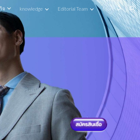
กิจ
knowledge
Editorial Team
More
ion