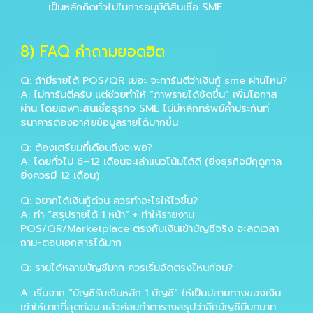
เป็นหลักคิดทั่วไปในการอนุมัติสินเชื่อ SME
8
) FAQ คำถามยอดฮิต
Q: ถ้ามีรายได้ POS/QR เยอะ จะการันตีว่าเงินกู้ sme ผ่านไหม?
A: ไม่การันตีครับ แต่ช่วยทำให้ “ภาพรายได้ชัดขึ้น” เพิ่มโอกาส
ผ่าน โดยเฉพาะสินเชื่อธุรกิจ SME ไม่มีหลักทรัพย์ค้ำประกันที่
ธนาคารต้องอาศัยข้อมูลรายได้มากขึ้น
Q: ต้องเตรียมกี่เดือนถึงจะพอ?
A: โดยทั่วไป 6–12 เดือนจะเล่าแนวโน้มได้ดี (ยิ่งธุรกิจมีฤดูกาล
ยิ่งควรมี 12 เดือน)
Q: อยากได้เงินกู้ด่วน ควรทำอะไรให้ไวขึ้น?
A: ทำ “สรุปรายได้ 1 หน้า” + ทำให้รายงาน
POS/QR/Marketplace ตรงกับเงินเข้าบัญชีจริง จะลดเวลา
ถาม-ตอบเอกสารได้มาก
Q: รายได้หลายบัญชีมาก ควรเริ่มจัดตรงไหนก่อน?
A: เริ่มจาก “บัญชีรับเงินหลัก 1 บัญชี” ให้เป็นปลายทางของเงิน
เข้าให้มากที่สุดก่อน แล้วค่อยทำตารางสรุปว่าอีกบัญชีมีบทบาท