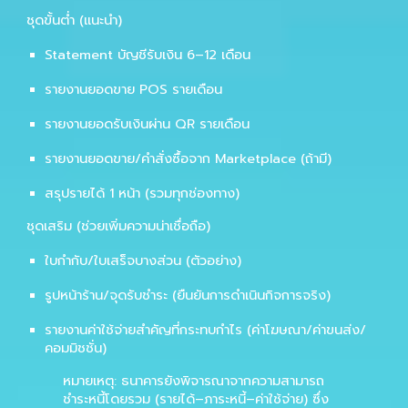
ชุดขั้นต่ำ (แนะนำ)
Statement บัญชีรับเงิน 6–12 เดือน
รายงานยอดขาย POS รายเดือน
รายงานยอดรับเงินผ่าน QR รายเดือน
รายงานยอดขาย/คำสั่งซื้อจาก Marketplace (ถ้ามี)
สรุปรายได้ 1 หน้า (รวมทุกช่องทาง)
ชุดเสริม (ช่วยเพิ่มความน่าเชื่อถือ)
ใบกำกับ/ใบเสร็จบางส่วน (ตัวอย่าง)
รูปหน้าร้าน/จุดรับชำระ (ยืนยันการดำเนินกิจการจริง)
รายงานค่าใช้จ่ายสำคัญที่กระทบกำไร (ค่าโฆษณา/ค่าขนส่ง/
คอมมิชชั่น)
หมายเหตุ: ธนาคารยังพิจารณาจากความสามารถ
ชำระหนี้โดยรวม (รายได้–ภาระหนี้–ค่าใช้จ่าย) ซึ่ง