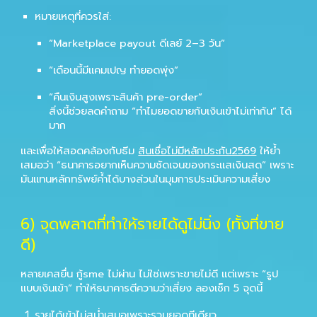
หมายเหตุที่ควรใส่:
“Marketplace payout ดีเลย์ 2–3 วัน”
“เดือนนี้มีแคมเปญ ทำยอดพุ่ง”
“คืนเงินสูงเพราะสินค้า pre-order”
สิ่งนี้ช่วยลดคำถาม “ทำไมยอดขายกับเงินเข้าไม่เท่ากัน” ได้
มาก
และเพื่อให้สอดคล้องกับธีม
สินเชื่อไม่มีหลักประกัน2569
ให้ย้ำ
เสมอว่า “ธนาคารอยากเห็นความชัดเจนของกระแสเงินสด” เพราะ
มันแทนหลักทรัพย์ค้ำได้บางส่วนในมุมการประเมินความเสี่ยง
6
) จุดพลาดที่ทำให้รายได้ดูไม่นิ่ง (ทั้งที่ขาย
ดี)
หลายเคสยื่น
กู้sme
ไม่ผ่าน ไม่ใช่เพราะขายไม่ดี แต่เพราะ “รูป
แบบเงินเข้า” ทำให้ธนาคารตีความว่าเสี่ยง ลองเช็ก 5 จุดนี้
รายได้เข้าไม่สม่ำเสมอเพราะรวมยอดทีเดียว