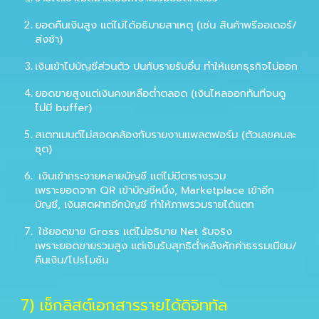
ยอดคืนเงินสูง
แต่ไม่ได้อธิบายสาเหตุ (เช่น สินค้าพรีออเดอร์/
ส่งช้า)
เงินเข้าไปบัญชีส่วนตัว
ปนกับรายรับอื่น ทำให้แยกธุรกิจไม่ออก
ยอดขายสูงแต่เงินคงเหลือต่ำตลอด
(เงินไหลออกทันทีจนดู
ไม่มี buffer)
สเตทเมนต์ไม่สอดคล้องกับรายงานแพลตฟอร์ม
(ตัวเลขคนละ
ชุด)
เงินเข้ากระจายหลายบัญชี แต่ไม่มีตารางรวม
เพราะยอดจาก QR เข้าบัญชีหนึ่ง, Marketplace เข้าอีก
บัญชี, เงินสดฝากอีกบัญชี ทำให้ภาพรวมรายได้แตก
ใช้ยอดขาย Gross แต่ไม่อธิบาย Net รับจริง
เพราะยอดขายรวมสูง แต่เงินรับสุทธิต่ำหลังหักค่าธรรมเนียม/
คืนเงิน/โปรโมชัน
7
) เช็กลิสต์เอกสารรายได้ดิจิททัล