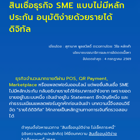
สินเชื่อธุรกิจ SME แบบไม่มีหลัก
ประกัน อนุมัติง่ายด้วยรายได้
ดิจิทัล
เขียนโดย :
สุฑามาศ พูลสวัสดิ์
ตรวจทานโดย:
วิรัช หลักคำ
นโยบายบรรณาธิการและการอัปเดตเนื้อหา
อัปเดตล่าสุด : 4 กรกฏาคม 2569
ธุรกิจจำนวนมากขายดีผ่าน POS, QR Payment,
Marketplace
หรือแพลตฟอร์มออนไลน์ แต่พอยื่นสินเชื่อ SME
ไม่มีหลักประกัน กลับอธิบายรายได้ให้ธนาคารเข้าใจยาก เพราะยอด
ขายอยู่ในระบบหนึ่ง เงินเข้าอยู่ใน Statement อีกบัญชีหนึ่ง และ
ค่าธรรมเนียมแพลตฟอร์มถูกหักก่อนเงินเข้า บทความนี้จึงสอนวิธี
จัด “รายได้ดิจิทัล” ให้กลายเป็นหลักฐานทางการเงินที่ตรวจสอบ
ได้
ถ้าคุณตั้งใจหาแนวทาง “สินเชื่ออนุมัติง่าย ไม่เช็คภาระหนี้”
(เชิงความหมาย/หลักคิด) ให้ยึดบทความ
สินเชื่ออนุมัติง่าย