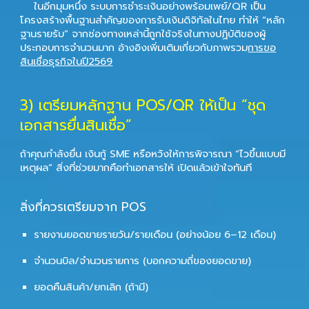
ในอีกมุมหนึ่ง ระบบการชำระเงินอย่างพร้อมเพย์/QR เป็น
โครงสร้างพื้นฐานสำคัญของการรับเงินดิจิทัลในไทย
ทำให้ “หลัก
ฐานรายรับ” จากช่องทางเหล่านี้ถูกใช้จริงในทางปฏิบัติของผู้
ประกอบการจำนวนมาก อ้างอิงเพิ่มเติมเกี่ยวกับภาพรวม
การขอ
สินเชื่อธุรกิจในปี2569
3) เตรียมหลักฐาน POS/QR ให้เป็น “ชุด
เอกสารยื่นสินเชื่อ”
ถ้าคุณกำลังยื่น เงินกู้ SME หรือหวังให้การพิจารณา “ไวขึ้นแบบมี
เหตุผล” สิ่งที่ช่วยมากคือทำเอกสารให้ เปิดแล้วเข้าใจทันที
สิ่งที่ควรเตรียมจาก POS
รายงานยอดขายรายวัน/รายเดือน (อย่างน้อย 6–12 เดือน)
จำนวนบิล/จำนวนรายการ (บอกความถี่ของยอดขาย)
ยอดคืนสินค้า/ยกเลิก (ถ้ามี)