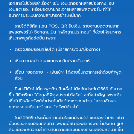
เอกสารไม่ช่วยเล่าเรื่อง” เช่น เงินเข้าออกหลายช่องทาง, รับ
เงินสดเยอะ, หรือยอดขายกระจายหลายแพลตฟอร์ม ทำให้
ธนาคารประเมินความสามารถชำระหนี้ยาก
รายได้ดิจิทัล (เช่น POS, QR รับเงิน, รายงานยอดขายจาก
แพลตฟอร์ม) จึงกลายเป็น “หลักฐานประกอบ” ที่ช่วยให้ธนาคาร
เห็นภาพธุรกิจชัดขึ้น เพราะ
ตรวจสอบย้อนกลับได้ (มีรายการ/วัน/ช่องทาง)
เห็นความสม่ำเสมอแบบรายวัน/รายสัปดาห์
เชื่อม “ยอดขาย → เงินเข้า” ได้ง่ายขึ้นกว่าการเล่าด้วยคำพูด
ล้วน
ยิ่งในปีถัดไปที่คนพูดถึง
สินเชื่อไม่มีหลักประกัน2569
กันมาก
ขึ้น วิธีเตรียม “ข้อมูลที่พิสูจน์รายได้จริง” จะยิ่งสำคัญ เพราะสิน
เชื่อไม่มีหลักทรัพย์ค้ำประกันมักต้องชดเชยด้วย “ความชัดเจน
ของกระแสเงินสด” แทน “ทรัพย์สินค้ำ”
ในปี 2569 ประเด็นสำคัญไม่ใช่แค่มีรายได้ แต่ต้องทำให้รายได้
นั้นตรวจสอบย้อนกลับได้ เพราะเมื่อไม่มีหลักทรัพย์ค้ำประกัน ผู้ให้
สินเชื่อจะให้ความสำคัญกับความชัดเจนของกระแสเงินสดมากขึ้น