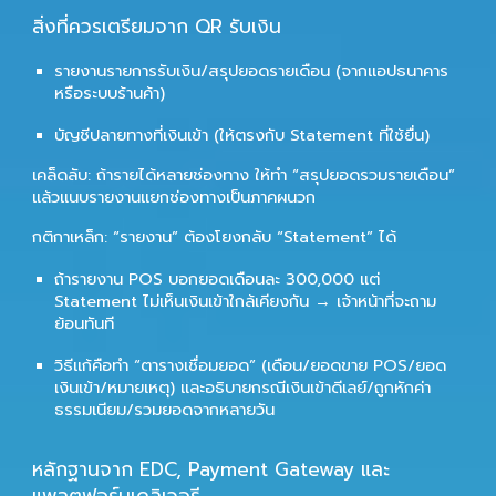
สิ่งที่ควรเตรียมจาก QR รับเงิน
รายงานรายการรับเงิน/สรุปยอดรายเดือน (จากแอปธนาคาร
หรือระบบร้านค้า)
บัญชีปลายทางที่เงินเข้า (ให้ตรงกับ Statement ที่ใช้ยื่น)
เคล็ดลับ: ถ้ารายได้หลายช่องทาง ให้ทำ “สรุปยอดรวมรายเดือน”
แล้วแนบรายงานแยกช่องทางเป็นภาคผนวก
กติกาเหล็ก: “รายงาน” ต้องโยงกลับ “Statement” ได้
ถ้ารายงาน POS บอกยอดเดือนละ 300,000 แต่
Statement ไม่เห็นเงินเข้าใกล้เคียงกัน → เจ้าหน้าที่จะถาม
ย้อนทันที
วิธีแก้คือทำ “ตารางเชื่อมยอด” (เดือน/ยอดขาย POS/ยอด
เงินเข้า/หมายเหตุ) และอธิบายกรณีเงินเข้าดีเลย์/ถูกหักค่า
ธรรมเนียม/รวมยอดจากหลายวัน
หลักฐานจาก EDC, Payment Gateway และ