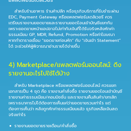
แพลตฟอร์มเดลิเวอรี
สำหรับร้านอาหาร ร้านค้าปลีก หรือธุรกิจบริการที่รับชำระผ่าน
EDC, Payment Gateway หรือแพลตฟอร์มเดลิเวอรี ควร
เตรียมรายงานยอดขายและรายงานยอดโอนเข้าบัญชีแยกกัน
เพราะยอดขายหน้าแอปอาจไม่เท่ากับเงินที่ได้รับจริงหลังหักค่า
ธรรมเนียม GP, MDR, Refund, Promotion หรือค่าโฆษณา
หากทำตารางเชื่อม “ยอดขายก่อนหัก” กับ “เงินเข้า Statement”
ได้ จะช่วยให้ผู้พิจารณาอ่านรายได้ง่ายขึ้น
4) Marketplace/แพลตฟอร์มออนไลน์: ดึง
รายงานอะไรไปใช้ได้บ้าง
สำหรับ Marketplace หรือแพลตฟอร์มออนไลน์ ควรแยก
เอกสารเป็น 4 ชุด คือ รายงานคำสั่งซื้อ รายงานยอดโอนเข้าบัญชี
รายงานค่าธรรมเนียม/คอมมิชชั่น และรายงานคืนสินค้า/ยกเลิก
เพราะธนาคารไม่ได้ต้องการเห็นแค่ว่ายอดขายรวมเท่าไร แต่
ต้องการเห็นว่า หลังถูกหักค่าธรรมเนียมแล้ว ธุรกิจเหลือเงินสด
จริงเท่าไร
รายงานยอดขายรายเดือน/คำสั่งซื้อ