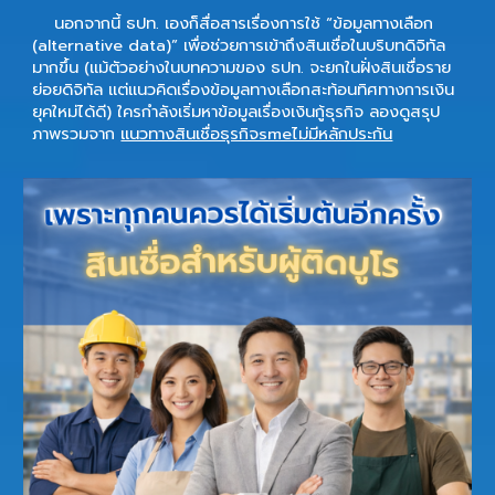
นอกจากนี้ ธปท. เองก็สื่อสารเรื่องการใช้ “ข้อมูลทางเลือก
(alternative data)” เพื่อช่วยการเข้าถึงสินเชื่อในบริบทดิจิทัล
มากขึ้น (แม้ตัวอย่างในบทความของ ธปท. จะยกในฝั่งสินเชื่อราย
ย่อยดิจิทัล แต่แนวคิดเรื่องข้อมูลทางเลือกสะท้อนทิศทางการเงิน
ยุคใหม่ได้ดี)
ใครกำลังเริ่มหาข้อมูลเรื่องเงินกู้ธุรกิจ ลองดูสรุป
ภาพรวมจาก
แนวทางสินเชื่อธุรกิจsmeไม่มีหลักประกัน