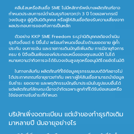
คลีนโลนหรือสินเชื่อ SME ไม่มีหลักทรัพย์บางผลิตภัณฑ์อาจ
กำหนดประสบการณ์ดำเนินธุรกิจยาวกว่า 3 ปี โดยเฉพาะกรณี
วงเงินสูง ผู้กู้เป็นนิติบุคคล หรือผู้ให้สินเชื่อต้องรับความเสี่ยงจาก
ผลประกอบการของกิจการเป็นหลัก
ตัวอย่าง KKP SME Freedom ระบุว่านิติบุคคลต้องดำเนิน
ธุรกิจตั้งแต่ 6 ปีขึ้นไป พร้อมกำหนดเงื่อนไขด้านยอดขาย ผู้ค้ำ
ประกัน งบการเงิน และรายการเดินบัญชีเพิ่มเติม การมีอายุกิจการ
ครบ 6 ปีจึงเป็นเพียงองค์ประกอบหนึ่งของคุณสมบัติ ไม่ได้
หมายความว่ากิจการจะได้รับวงเงินสูงสุดหรืออนุมัติโดยอัตโนมัติ
ในทางกลับกัน ผลิตภัณฑ์ที่ใช้ข้อมูลธุรกรรมแบบดิจิทัลอาจไม่
ได้ประกาศเกณฑ์อายุยาวเท่ากัน เพราะผู้ให้สินเชื่อสามารถนำข้อมูล
รับชำระ ยอดขาย และพฤติกรรมบัญชีมาประเมินในรูปแบบอื่นได้
แต่ผลิตภัณฑ์ลักษณะนี้อาจจำกัดเฉพาะลูกค้าที่ได้รับข้อเสนอหรือ
ใช้ช่องทางรับชำระที่กำหนด
บริษัทเพิ่งจดทะเบียน แต่เจ้าของทำธุรกิจเดิม
มาหลายปี นับอายุอย่างไร