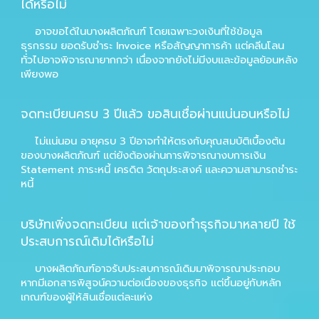
ได้หรือไม่
อาจขอได้ในบางผลิตภัณฑ์ โดยเฉพาะวงเงินที่ใช้ข้อมูล
ธุรกรรม ยอดรับชำระ Invoice หรือสัญญาการค้า แต่คลีนโลน
ทั่วไปอาจพิจารณายากกว่า เนื่องจากยังไม่มีงบและข้อมูลย้อนหลัง
เพียงพอ
จดทะเบียนครบ 3 ปีแล้ว ขอสินเชื่อผ่านแน่นอนหรือไม่
ไม่แน่นอน อายุครบ 3 ปีอาจทำให้ตรงกับคุณสมบัติเบื้องต้น
ของบางผลิตภัณฑ์ แต่ยังต้องผ่านการพิจารณางบการเงิน
Statement ภาระหนี้ เครดิต วัตถุประสงค์ และความสามารถชำระ
หนี้
บริษัทเพิ่งจดทะเบียน แต่เจ้าของทำธุรกิจมาหลายปี ใช้
ประสบการณ์เดิมได้หรือไม่
บางผลิตภัณฑ์อาจรับประสบการณ์เดิมมาพิจารณาประกอบ
หากมีเอกสารพิสูจน์ความต่อเนื่องของธุรกิจ แต่ขึ้นอยู่กับหลัก
เกณฑ์ของผู้ให้สินเชื่อแต่ละแห่ง