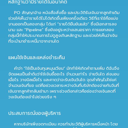
หลักฐานว่ามีรายได้ในอนาคต
PO สัญญาจ้าง หนังสือสั่งซื้อ และประวัติรับเงินจากลูกค้าเดิม
ช่วยให้เห็นว่ารายได้ไม่ได้เกิดขึ้นเพียงครั้งเดียว วิธีที่เราใช้คือแบ่ง
งานออกเป็นสองกลุ่ม ได้แก่ “รายได้ยืนยันแล้ว” ซึ่งมีเอกสารลง
นาม และ “Pipeline” ซึ่งยังอยู่ระหว่างเสนอราคา การแยกสอง
กลุ่มนี้ทำให้ประมาณการไม่ดูสูงเกินหลักฐาน และช่วยให้เห็นว่าเงิน
ที่จะนำมาชำระหนี้มาจากงานใด
แผนใช้เงินและแหล่งชำระคืน
คำว่า “ใช้เป็นเงินทุนหมุนเวียน” มักทำให้เกิดคำถามเพิ่ม ดิฉันจึง
จัดแผนเป็นลำดับว่าใช้เงินซื้ออะไร จำนวนเท่าไร จ่ายวันใด ส่งมอบ
เมื่อไร วางบิลเมื่อไร และคาดว่าจะรับเงินวันใด จุดสำคัญไม่ใช่แค่
จำนวนเงินที่ขอ แต่คือช่วงเวลาระหว่างวันที่บริษัทต้องจ่ายกับวันที่
เงินจากลูกค้ากลับเข้ามา เพราะช่วงดังกล่าวคือช่องว่างเงินสดที่
วงเงินต้องเข้าไปช่วยจริง ๆ
ประสบการณ์ของผู้บริหาร
หากบริษัทเพิ่งจดทะเบียน ควรทำประวัติผู้บริหารหนึ่งหน้า โดย