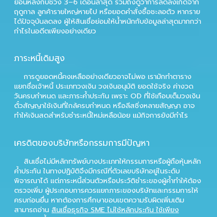
ย้อนหลังกับช่วง 3–6 เดือนล่าสุด รวมถึงดูว่าการลดลงเกิดจาก
ฤดูกาล ลูกค้ารายใหญ่หายไป หรือยอดคำสั่งซื้อชะลอตัว หากราย
ได้ปัจจุบันลดลง ผู้ให้สินเชื่อย่อมให้น้ำหนักกับข้อมูลล่าสุดมากกว่า
กำไรในอดีตเพียงอย่างเดียว
ภาระหนี้เดิมสูง
การดูยอดหนี้คงเหลืออย่างเดียวอาจไม่พอ เรามักทำตาราง
แยกชื่อเจ้าหนี้ ประเภทวงเงิน วงเงินอนุมัติ ยอดใช้จริง ค่างวด
วันครบกำหนด และภาระค้ำประกัน เพราะ OD ที่ใช้เกือบเต็มวงเงิน
ตั๋วสัญญาใช้เงินที่ใกล้ครบกำหนด หรือลีสซิ่งหลายสัญญา อาจ
ทำให้เงินสดสำหรับชำระหนี้ใหม่เหลือน้อย แม้กิจการยังมีกำไร
เครดิตของบริษัทหรือกรรมการมีปัญหา
สินเชื่อไม่มีหลักทรัพย์บางประเภทให้กรรมการหรือผู้ถือหุ้นหลัก
ค้ำประกัน ในทางปฏิบัติจึงมีกรณีที่ตัวเลขบริษัทอยู่ในระดับ
พิจารณาได้ แต่ภาระหนี้ส่วนตัวหรือประวัติชำระของผู้ค้ำทำให้ต้อง
ตรวจเพิ่ม ผู้ประกอบการควรแยกภาระของบริษัทและกรรมการให้
ครบก่อนยื่น หากต้องการศึกษาขอบเขตความรับผิดเพิ่มเติม
สามารถอ่าน
สินเชื่อธุรกิจ SME ไม่ใช้หลักประกัน ใช้เพียง