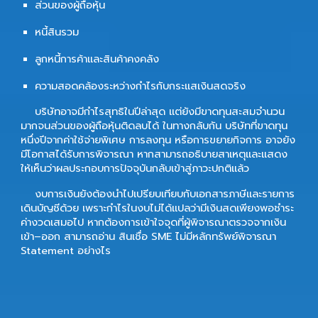
ส่วนของผู้ถือหุ้น
หนี้สินรวม
ลูกหนี้การค้าและสินค้าคงคลัง
ความสอดคล้องระหว่างกำไรกับกระแสเงินสดจริง
บริษัทอาจมีกำไรสุทธิในปีล่าสุด แต่ยังมีขาดทุนสะสมจำนวน
มากจนส่วนของผู้ถือหุ้นติดลบได้ ในทางกลับกัน บริษัทที่ขาดทุน
หนึ่งปีจากค่าใช้จ่ายพิเศษ การลงทุน หรือการขยายกิจการ อาจยัง
มีโอกาสได้รับการพิจารณา หากสามารถอธิบายสาเหตุและแสดง
ให้เห็นว่าผลประกอบการปัจจุบันกลับเข้าสู่ภาวะปกติแล้ว
งบการเงินยังต้องนำไปเปรียบเทียบกับเอกสารภาษีและรายการ
เดินบัญชีด้วย เพราะกำไรในงบไม่ได้แปลว่ามีเงินสดเพียงพอชำระ
ค่างวดเสมอไป หากต้องการเข้าใจจุดที่ผู้พิจารณาตรวจจากเงิน
เข้า–ออก สามารถอ่าน สินเชื่อ SME ไม่มีหลักทรัพย์พิจารณา
Statement อย่างไร