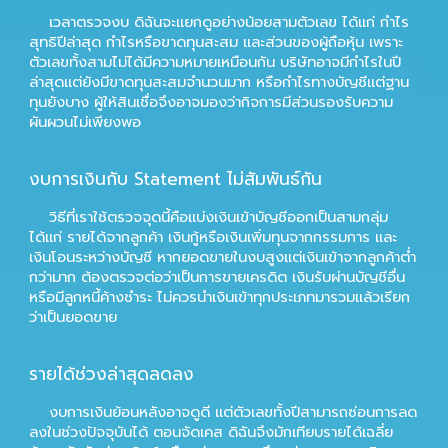
เวลาตรวจงบ ดิฉันจะแยกดูอย่างน้อยสามตัวเลข ได้แก่ กำไร
สุทธิปีล่าสุด กำไรหรือขาดทุนสะสม และส่วนของผู้ถือหุ้น เพราะ
ตัวเลขทั้งสามไม่ได้มีความหมายเหมือนกัน บริษัทอาจมีกำไรในปี
ล่าสุดแต่ยังมีขาดทุนสะสมจำนวนมาก หรือกำไรทางบัญชีแต่ฐาน
ทุนยังบาง ผู้ให้สินเชื่อจึงอาจมองว่ากิจการมีส่วนรองรับความ
ผันผวนไม่เพียงพอ
งบการเงินกับ Statement ไม่สัมพันธ์กัน
วิธีที่เราใช้ตรวจจุดนี้คือแบ่งเงินเข้าบัญชีออกเป็นสามกลุ่ม
ได้แก่ รายได้จากลูกค้า เงินกู้หรือเงินเพิ่มทุนจากกรรมการ และ
เงินโอนระหว่างบัญชี หากยอดขายในงบสูงแต่เงินเข้าจากลูกค้าต่ำ
กว่ามาก ต้องตรวจต่อว่าเป็นการขายเครดิต เงินรับผ่านบัญชีอื่น
หรือมีลูกหนี้ค้างชำระ ไม่ควรนำเงินเข้าทุกประเภทมารวมแล้วเรียก
ว่าเป็นยอดขาย
รายได้ช่วงล่าสุดลดลง
งบการเงินย้อนหลังอาจดูดี แต่ตัวเลขทั้งปีสามารถซ่อนการลด
ลงในช่วงปัจจุบันได้ ตอนจัดเคส ดิฉันจึงมักเทียบรายได้เฉลี่ย