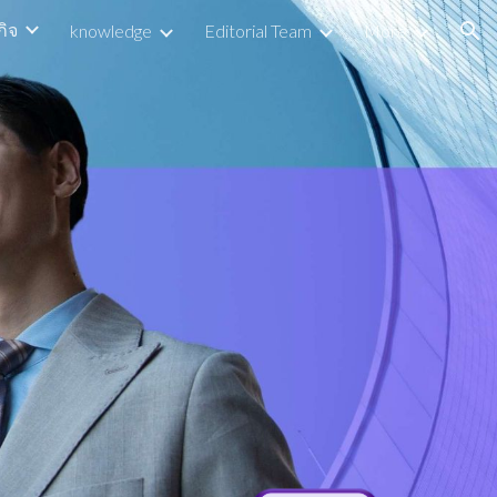
กิจ
knowledge
Editorial Team
More
ion