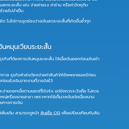
นสดระยะสั้น เช่น จ่ายค่าแรง ค่าร้าน หรือค่าวัตถุดิบ
วโดยไม่จำเป็น
ม่ใช่การอุดช่องว่างเงินสดระยะสั้นที่เกิดขึ้นซ้ำทุก
งินหมุนเวียนระยะสั้น
ุรกิจที่ต้องการเงินหมุนระยะสั้น ใช้เมื่อเงินออกก่อนเงินเข้า
ทศกาล ธุรกิจค้าส่งต้องจ่ายค่าสินค้าให้ซัพพลายเออร์ก่อน
งก่อนรับเงินจากงานที่วางบิลไว้
และจ่ายดอกเบี้ยตามยอดที่ใช้จริง แต่ข้อควรระวังคือ ไม่ควร
รใหญ่หรือขยายสาขา เพราะหากใช้เต็มวงเงินต่อเนื่องนาน
นัยทางการเงิน
พิ่มเติม สามารถดูหน้า
สินเชื่อ OD
เพื่อเปรียบเทียบกับสิน