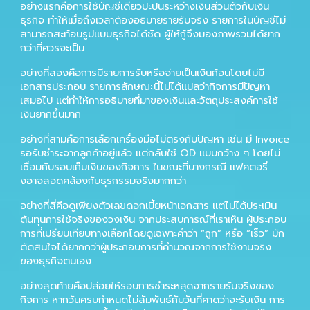
อย่างแรกคือการใช้บัญชีเดียวปะปนระหว่างเงินส่วนตัวกับเงิน
ธุรกิจ ทำให้เมื่อถึงเวลาต้องอธิบายรายรับจริง รายการในบัญชีไม่
สามารถสะท้อนรูปแบบธุรกิจได้ชัด ผู้ให้กู้จึงมองภาพรวมได้ยาก
กว่าที่ควรจะเป็น
อย่างที่สองคือการมีรายการรับหรือจ่ายเป็นเงินก้อนโดยไม่มี
เอกสารประกอบ รายการลักษณะนี้ไม่ได้แปลว่ากิจการมีปัญหา
เสมอไป แต่ทำให้การอธิบายที่มาของเงินและวัตถุประสงค์การใช้
เงินยากขึ้นมาก
อย่างที่สามคือการเลือกเครื่องมือไม่ตรงกับปัญหา เช่น มี Invoice
รอรับชำระจากลูกค้าอยู่แล้ว แต่กลับใช้ OD แบบกว้าง ๆ โดยไม่
เชื่อมกับรอบเก็บเงินของกิจการ ในขณะที่บางกรณี แฟคตอริ่
งอาจสอดคล้องกับธุรกรรมจริงมากกว่า
อย่างที่สี่คือดูเพียงตัวเลขดอกเบี้ยหน้าเอกสาร แต่ไม่ได้ประเมิน
ต้นทุนการใช้จริงของวงเงิน จากประสบการณ์ที่เราเห็น ผู้ประกอบ
การที่เปรียบเทียบทางเลือกโดยดูเฉพาะคำว่า “ถูก” หรือ “เร็ว” มัก
ตัดสินใจได้ยากกว่าผู้ประกอบการที่คำนวณจากการใช้งานจริง
ของธุรกิจตนเอง
อย่างสุดท้ายคือปล่อยให้รอบการชำระหลุดจากรายรับจริงของ
กิจการ หากวันครบกำหนดไม่สัมพันธ์กับวันที่คาดว่าจะรับเงิน การ