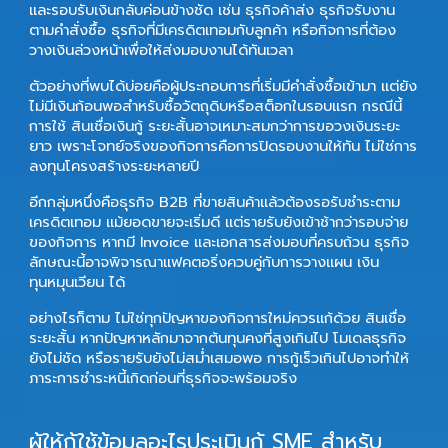
และรอบรับเงินกลับค่อนข้างชัด เช่น ธุรกิจค้าส่ง ธุรกิจรับงาน
ตามคำสั่งซื้อ ธุรกิจที่มีเครดิตเทอมกับลูกค้า หรือกิจการที่ต้อง
วางเงินล่วงหน้าเพื่อให้ส่งมอบงานได้ทันเวลา
ตัวอย่างที่พบได้บ่อยคือผู้ประกอบการที่เริ่มมีคำสั่งซื้อเข้ามา แต่ยัง
ไม่มีเงินก้อนพอสำหรับซื้อวัตถุดิบหรือสต็อกในรอบแรก กรณีนี้
การใช้
สินเชื่อเงินกู้
ระยะสั้นอาจเหมาะสมกว่าการขอวงเงินระยะ
ยาว เพราะโจทย์จริงของกิจการคือการปิดรอบงานให้ทัน ไม่ใช่การ
ลงทุนโครงสร้างระยะหลายปี
อีกกลุ่มหนึ่งคือธุรกิจ B2B ที่ขายสินค้าแล้วต้องรอรับชำระตาม
เครดิตเทอม แม้ยอดขายจะเริ่มดี แต่รายรับยังเข้าช้ากว่ารอบจ่าย
ของกิจการ หากมี Invoice และเอกสารส่งมอบที่ครบถ้วน ธุรกิจ
ลักษณะนี้อาจพิจารณาแฟคตอริ่งควบคู่กับการวางแผน
เงิน
ทุนหมุนเวียน
ได้
อย่างไรก็ตาม ไม่ใช่ทุกปัญหาของกิจการใหม่ควรแก้ด้วย
สินเชื่อ
ระยะสั้น
หากปัญหาหลักมาจากต้นทุนคงที่สูงเกินไป โมเดลธุรกิจ
ยังไม่ชัด หรือรายรับยังไม่สม่ำเสมอพอ การกู้เร็วเกินไปอาจทำให้
ภาระการชำระหนี้เกิดก่อนที่ธุรกิจจะพร้อมจริง
ผู้ให้กู้ใช้ข้อมูลอะไรประเมินกู้ SME สำหรับ