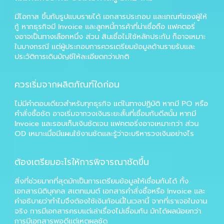
มีโอกาส ขึ้นกับรูปแบบรายได้ เอกสารประกอบ และเกณฑ์ของผู้ให้
กู้ หากธุรกิจมี Invoice และลูกหนี้การค้าที่น่าเชื่อถือ แฟคตอริ่
งอาจเป็นทางเลือกหนึ่ง ส่วน
สินเชื่อไม่ใช้หลักประกัน
ก็อาจเหมาะ
ในบางกรณี แต่ผู้ประกอบการควรเตรียมข้อมูลด้านรายรับและ
ประวัติการเดินบัญชีให้ละเอียดกว่าปกติ
ควรเริ่มจากผลิตภัณฑ์ใดก่อน
ไม่มีคำตอบเดียวสำหรับทุกธุรกิจ แต่ในทางปฏิบัติ หากมี PO หรือ
คำสั่งซื้อชัด อาจเริ่มจากวงเงินระยะสั้นที่เชื่อมกับดีลนั้น หากมี
Invoice และรอบเก็บเงินชัดเจน แฟคตอริ่งอาจเหมาะกว่า ส่วน
OD เหมาะเมื่อมีแผนใช้งานชัดและรู้ว่าจะบริหารวงเงินอย่างไร
ต้องเตรียมอะไรให้การพิจารณาชัดขึ้น
สิ่งที่ช่วยมากที่สุดมักเป็นการเตรียมข้อมูลให้เชื่อมกันได้ ทั้ง
เอกสารนิติบุคคล สเตทเมนต์ เอกสารคำสั่งซื้อหรือ Invoice และ
คำอธิบายว่าทำไมจึงต้องใช้เงินก้อนนี้ในเวลานี้ จากที่เราเจอในงาน
จริง การมีเอกสารครบแต่เล่าเรื่องไม่เชื่อมกัน มักได้ผลน้อยกว่า
การมีเอกสารพอดีแต่เหตุผลชัด