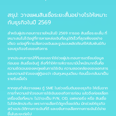
สรุป: วางแผนสินเชื่อระยะสั้นอย่างไรให้เหมาะ
กับธุรกิจในปี 2569
สำหรับผู้ประกอบการรายใหม่ในปี 2569 การขอ
สินเชื่อระยะสั้น
ที่
เหมาะสมไม่ได้อยู่ที่การหาแหล่งเงินที่อนุมัติเร็วที่สุดเพียงอย่าง
เดียว แต่อยู่ที่การเลือกวงเงินและรูปแบบผลิตภัณฑ์ให้สัมพันธ์กับ
รอบธุรกิจจริงของกิจการ
จากประสบการณ์ที่ทีมของเราใช้ช่วยผู้ประกอบการเตรียมข้อมูล
ก่อนขอ
สินเชื่อเงินกู้
สิ่งที่ทำให้การพิจารณามีน้ำหนักมากขึ้นคือ
ความชัดเจนของเหตุผลในการใช้เงิน ความสอดคล้องของเอกสาร
และความเข้าใจของผู้กู้เองว่า
เงินทุนหมุนเวียน
ก้อนนี้จะกลับมาเป็น
รายรับเมื่อไร
หากคุณกำลังวางแผน
กู้ SME
ในช่วงเริ่มต้นของธุรกิจ ให้เริ่มจาก
การทำความเข้าใจรอบการใช้เงินของกิจการก่อน แล้วจึงค่อยเลือก
เครื่องมือที่เหมาะ ไม่ว่าจะเป็น P/N, OD, แฟคตอริ่ง หรือ
สินเชื่อ
ไม่ใช้หลักประกัน
เพราะการเลือกได้ถูกตั้งแต่ต้น มักช่วยให้ธุรกิจ
สร้างประวัติทางการเงินที่ดี และขยับทางเลือกทางการเงินได้ง่าย
ขึ้นในระยะต่อไป