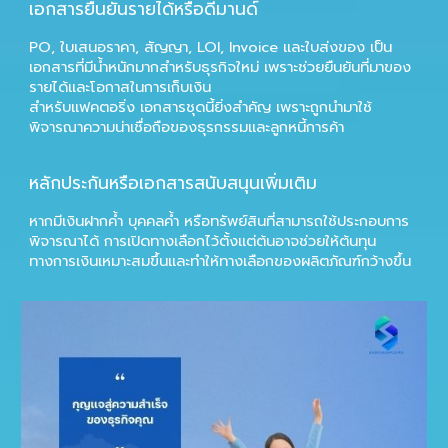
เอกสารยืนยันรายได้หรือดีมานด์
PO, ใบเสนอราคา, สัญญา, LOI, Invoice และใบส่งของ เป็น
เอกสารที่มีน้ำหนักมากสำหรับธุรกิจใหม่ เพราะช่วยยืนยันที่มาของ
รายได้และโอกาสในการเก็บเงิน
สำหรับแฟคตอริ่ง เอกสารชุดนี้ยิ่งสำคัญ เพราะถูกนำมาใช้
พิจารณาความน่าเชื่อถือของธุรกรรมและลูกหนี้การค้า
หลักประกันหรือเอกสารสนับสนุนเพิ่มเติม
หากมีเงินฝากค้ำ บุคคลค้ำ หรือทรัพย์สินที่สามารถใช้ประกอบการ
พิจารณาได้ การเปิดทางเลือกไว้ตั้งแต่ต้นอาจช่วยให้ต้นทุน
ทางการเงินเหมาะสมขึ้นและทำให้ทางเลือกของผลิตภัณฑ์กว้างขึ้น