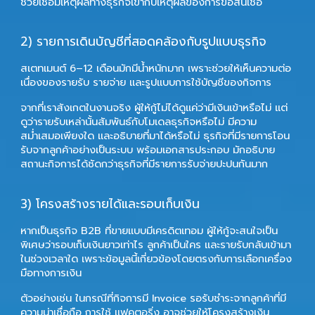
ช่วยเชื่อมเหตุผลทางธุรกิจเข้ากับเหตุผลของการขอสินเชื่อ
2) รายการเดินบัญชีที่สอดคล้องกับรูปแบบธุรกิจ
สเตทเมนต์ 6–12 เดือนมักมีน้ำหนักมาก เพราะช่วยให้เห็นความต่อ
เนื่องของรายรับ รายจ่าย และรูปแบบการใช้บัญชีของกิจการ
จากที่เราสังเกตในงานจริง ผู้ให้กู้ไม่ได้ดูแค่ว่ามีเงินเข้าหรือไม่ แต่
ดูว่ารายรับเหล่านั้นสัมพันธ์กับโมเดลธุรกิจหรือไม่ มีความ
สม่ำเสมอเพียงใด และอธิบายที่มาได้หรือไม่ ธุรกิจที่มีรายการโอน
รับจากลูกค้าอย่างเป็นระบบ พร้อมเอกสารประกอบ มักอธิบาย
สถานะกิจการได้ชัดกว่าธุรกิจที่มีรายการรับจ่ายปะปนกันมาก
3) โครงสร้างรายได้และรอบเก็บเงิน
หากเป็นธุรกิจ B2B ที่ขายแบบมีเครดิตเทอม ผู้ให้กู้จะสนใจเป็น
พิเศษว่ารอบเก็บเงินยาวเท่าไร ลูกค้าเป็นใคร และรายรับกลับเข้ามา
ในช่วงเวลาใด เพราะข้อมูลนี้เกี่ยวข้องโดยตรงกับการเลือกเครื่อง
มือทางการเงิน
ตัวอย่างเช่น ในกรณีที่กิจการมี Invoice รอรับชำระจากลูกค้าที่มี
ความน่าเชื่อถือ การใช้
แฟคตอริ่ง
อาจช่วยให้โครงสร้างเงิน