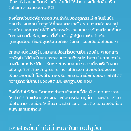
เมื่อเราไล่รายละเอียดร่วมกัน สิ่งที่ทำให้คำขอวงเงินชัดขึ้นจริง
ไม่ใช่แค่จำนวนยอดใน PO
สิ่งที่เราช่วยจัดคือการอธิบายลำดับของธุรกรรมให้เห็นเป็นขั้น
ตอนว่า เงินก้อนนี้จะถูกใช้ซื้อสินค้าอย่างไร ระยะเวลาส่งมอบอยู่
ตรงไหน เอกสารใดใช้ยืนยันการส่งมอบ และรายรับจะย้อนกลับมา
ในช่วงใด เมื่อข้อมูลเหล่านี้เชื่อมกัน ผู้ให้กู้มองเห็นว่า
เงิน
ทุนหมุนเวียน
ที่ขอมีจุดประสงค์ชัด ไม่ใช่การขอเงินเผื่อไว้เฉย ๆ
อีกเคสหนึ่งเป็นผู้รับเหมารายย่อยที่รับงานเป็นรอบสั้น ๆ เอกสาร
สำคัญไม่ได้มีแค่ใบเสนอราคา แต่รวมถึงรูปหน้างาน ใบส่งของ ใบ
วางบิล และประวัติการรับชำระในรอบก่อน ๆ จากที่เราเห็นในงาน
จริง ธุรกิจที่เก็บหลักฐานการทำงานไว้ครบ แม้จะยังไม่มีงบการ
เงินยาวหลายปี ก็ยังมีโอกาสอธิบายความน่าเชื่อถือของรายได้ได้ดี
กว่าธุรกิจที่มีรายรับจริงแต่ไม่มีหลักฐานประกอบ
สิ่งที่ดิฉันได้เรียนรู้จากการทำงานลักษณะนี้คือ ผู้ประกอบการราย
ใหม่ไม่ได้เสียเปรียบเพียงเพราะกิจการยังอายุสั้น แต่จะเสียเปรียบ
เมื่อไม่สามารถเชื่อมให้เห็นว่า รายได้ เอกสารธุรกิจ และวงเงินที่ขอ
สัมพันธ์กันอย่างไร
เอกสารขั้นต่ำที่มีน้ำหนักในทางปฏิบัติ