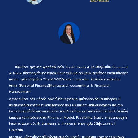
เขียนโดย: สุฑามาศ พูลสวัสดิ์ อดีต Credit Analyst และปัจจุบันเป็น Financial
Advisor เชี่ยวชาญด้านการวิเคราะห์งบการเงินและกระแสเงินสดเพื่อการขอสินเชื่อธุรกิจ
ผลงาน:
ดูประวัติผู้เขียน
ThaiMOOCProfile
|
LinkedIn
ใบรับรอง:
การเงินส่วน
บุคคล (Personal Finance)
|
Managerial Accounting & Financial
Management
ตรวจทานโดย: วิรัช หลักคำ อดีตที่ปรึกษาธุรกิจและผู้เชี่ยวชาญด้านสินเชื่อธุรกิจ มี
ประสบการณ์ในการวิเคราะห์ข้อมูลทางการเงิน ประเมินความเสี่ยงของลูกค้า และวาง
โครงสร้างสินเชื่อให้เหมาะสมกับธุรกิจ เคยดำรงตำแหน่งเจ้าหน้าที่ธุรกิจสัมพันธ์ (สินเชื่อ)
และมีประสบการณ์ตรงด้าน Financial Model, Feasibility Study, การประเมินมูลค่า
โครงการ และการจัดทำ Business & Financial Plan
ดูประวัติผู้ตรวจทาน
|
LinkedIn
หมายเหตุ: เนื้อหานี้จัดทำขึ้นเพื่อให้ข้อมูลทั่วไปเท่านั้น ไม่ใช่คำแนะนำทางการเงินเฉพาะ