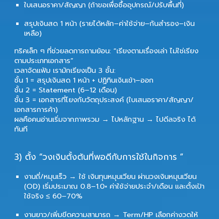
ใบเสนอราคา/สัญญา (ถ้าขอเพื่อซื้ออุปกรณ์/ปรับพื้นที่)
สรุปเงินสด 1 หน้า (รายได้หลัก–ค่าใช้จ่าย–กันสำรอง–เงิน
เหลือ)
ทริคเล็ก ๆ ที่ช่วยลดการถามย้อน: “เรียงตามเรื่องเล่า ไม่ใช่เรียง
ตามประเภทเอกสาร”
เวลาจัดแฟ้ม เรามักเรียงเป็น 3 ชั้น:
ชั้น 1 = สรุปเงินสด 1 หน้า + ปฏิทินเงินเข้า–ออก
ชั้น 2 = Statement (6–12 เดือน)
ชั้น 3 = เอกสารที่โยงกับวัตถุประสงค์ (ใบเสนอราคา/สัญญา/
เอกสารการค้า)
ผลคือคนอ่านเริ่มจากภาพรวม → ไปหลักฐาน → ไปดีลจริง ได้
ทันที
3) ตั้ง “วงเงินตั้งต้นที่พอดีกับการใช้ในกิจการ ”
งานถี่/หมุนเร็ว → ใช้
เงินทุนหมุนเวียน
ผ่านวงเงินหมุนเวียน
(OD) เริ่มประมาณ 0.8–1.0× ค่าใช้จ่ายประจำ/เดือน และตั้งเป้า
ใช้จริง ≤ 60–70%
งานยาว/เพิ่มขีดความสามารถ → Term/HP เลือกค่างวดให้