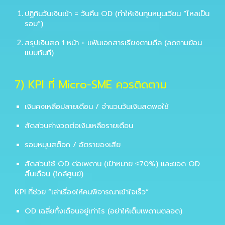
ปฏิทินวันเงินเข้า = วันคืน OD (ทำให้เงินทุนหมุนเวียน “ไหลเป็น
รอบ”)
สรุปเงินสด 1 หน้า + แฟ้มเอกสารเรียงตามดีล (ลดถามย้อน
แบบทันที)
7) KPI ที่ Micro-SME ควรติดตาม
เงินคงเหลือปลายเดือน / จำนวนวันเงินสดพอใช้
สัดส่วนค่างวดต่อเงินเหลือรายเดือน
รอบหมุนสต็อก / อัตราของเสีย
สัดส่วนใช้ OD ต่อเพดาน (เป้าหมาย ≤70%) และยอด OD
สิ้นเดือน (ใกล้ศูนย์)
KPI ที่ช่วย “เล่าเรื่องให้คนพิจารณาเข้าใจเร็ว”
OD เฉลี่ยทั้งเดือนอยู่เท่าไร (อย่าให้เต็มเพดานตลอด)