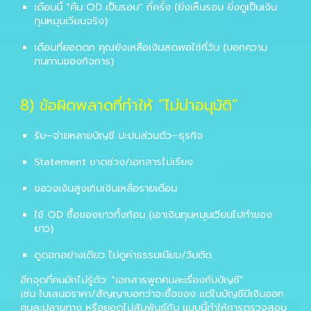
เดือนนี้ “คืน OD เป็นรอบ” กี่ครั้ง (ยิ่งเห็นรอบ ยิ่งดูเป็นเงิน
ทุนหมุนเวียนจริง)
เดือนที่ยอดตก คุณยังเหลือเงินสดพอใช้กี่วัน (บอกความ
ทนทานของกิจการ)
8) ข้อผิดพลาดที่ทำให้ “ไม่น่าอนุมัติ”
รับ–จ่ายหลายบัญชี ปะปนส่วนตัว–ธุรกิจ
Statement ขาดช่วง/เอกสารไม่เรียง
ขอวงเงินสูงเกินเงินเหลือรายเดือน
ใช้ OD ซื้อของยาวทั้งก้อน (เอาเงินทุนหมุนเวียนไปทำของ
ยาว)
ดูดอกอย่างเดียว ไม่ดูค่าธรรมเนียม/วันตัด
อีกจุดที่คนมักไม่รู้ตัว: “เอกสารพูดคนละเรื่องกับบัญชี”
เช่น ใบเสนอราคา/สัญญาบอกว่าจะซื้อของ แต่ในบัญชีมีเงินออก
คนละปลายทาง หรือยอดไม่สัมพันธ์กัน แบบนี้ทำให้การตรวจสอบ