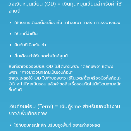
วงเงินหมุนเวียน (OD) = เงินทุนหมุนเวียนสำหรับค่าใช้
จ่ายถี่
ใช้กับการเติมสต็อกล็อตสั้น ค่าโฆษณา ค่าส่ง ค่าแรงบางช่วง
ใช้เท่าที่จำเป็น
คืนทันทีเมื่อเงินเข้า
สิ้นเดือนทำให้ยอดต่ำ/ใกล้ศูนย์
สิ่งที่เราเจอจริงบ่อย: OD ไม่ได้พังเพราะ “ดอกแพง” แต่พัง
เพราะ “ค้างยาวจนกลายเป็นเงินก้อน”
ถ้าคุณเผลอใช้ OD ไปทำของยาว (รีโนเวต/ซื้อเครื่องมือทั้งก้อน)
OD จะไม่ไหลเป็นรอบ แล้วคำขอสินเชื่อรอบถัดไปมักโดนถามหนัก
ขึ้นทันที
เงินก้อนผ่อน (Term) = เงินกู้sme สำหรับของใช้งาน
ยาว/เพิ่มศักยภาพ
ใช้กับอุปกรณ์หลัก ปรับปรุงพื้นที่ ขยายกำลังผลิต