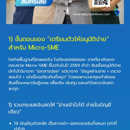
1) ขั้นตอนของ “เตรียมตัวให้อนุมัติง่าย”
สำหรับ Micro-SME
โฟกัสพื้นฐานที่ส่งผลจริง ไม่ต้องเทคนิคเยอะ จากที่เราสังเกต
ตอนช่วย Micro-SME ยื่นจริงในปี
2569
คำว่า
สินเชื่ออนุมัติง่าย
มักไม่ได้มาจาก “เอกสารน้อย” แต่มาจาก “ข้อมูลอ่านง่าย + ตรวจ
สอบได้ + เล่าเรื่องเดียวกันทั้งชุด” โดยเฉพาะเวลาคุณกำลังขอ
สินเชื่อsme/เงินกู้sme
เพื่อเติม
เงินทุน
และแก้จังหวะเงินสด
สะดุด
1) รวมกระแสเงินสดให้ “อ่านเข้าใจได้ ง่ายในบัญชี
เดียว”
ใช้
บัญชีธุรกิจหลัก
เป็นทางเข้า–ออกของเงินทั้งหมด (เท่าที่
ทำได้)