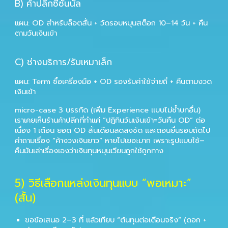
B) ค้าปลีกซีซันนัล
แผน: OD สำหรับล็อตสั้น + วัดรอบหมุนสต็อก 10–14 วัน + คืน
ตามวันเงินเข้า
C) ช่างบริการ/รับเหมาเล็ก
แผน: Term ซื้อเครื่องมือ + OD รองรับค่าใช้จ่ายถี่ + คืนตามงวด
เงินเข้า
micro-case 3 บรรทัด (เพิ่ม Experience แบบไม่ซ้ำบทอื่น)
เราเคยเห็นร้านค้าปลีกที่ทำแค่ “ปฏิทินวันเงินเข้า=วันคืน OD” ต่อ
เนื่อง 1 เดือน ยอด OD สิ้นเดือนลดลงชัด และตอนยื่นรอบถัดไป
คำถามเรื่อง “ค้างวงเงินยาว” หายไปเยอะมาก เพราะรูปแบบใช้–
คืนมันเล่าเรื่องเองว่าเงินทุนหมุนเวียนถูกใช้ถูกทาง
5) วิธีเลือกแหล่งเงินทุนแบบ “พอเหมาะ”
(สั้น)
ขอข้อเสนอ 2–3 ที่ แล้วเทียบ “ต้นทุนต่อเดือนจริง” (ดอก +