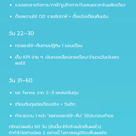
รวบเอกสารกิจการ/ภาษี/รูปกิจการ/ใบเสนอราคาในแฟ้มเดียว
ตั้งเพดานใช้ OD รายสัปดาห์ + ตั้งแจ้งเตือนคืนเงิน
วัน 22–30
ทดลองใช้–คืนตามปฏิทิน 1 รอบเดือน
เก็บ KPI ง่าย ๆ: เงินคงเหลือปลายเดือน/จำนวนวันเงินสด
พอใช้
วัน 31–60
ขอ Terms จาก 2–3 แหล่งเงินทุน
เทียบต้นทุนต่อเดือนจริง + วันตัด
ทำรายงาน 1 หน้า “ผลทดลองใช้–คืน” ใช้ประกอบคำขอ
ทริคเร่งผลใน 60 วัน (อันนี้เราใช้จริงแล้วเห็นผลไว)
ถ้าทำได้อย่างน้อย 2 อย่างนี้ โอกาสอนุมัติจะเห็นผลชัด: