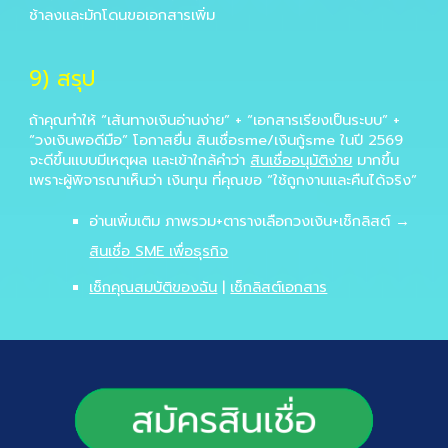
ช้าลงและมักโดนขอเอกสารเพิ่ม
9) สรุป
ถ้าคุณทำให้ “เส้นทางเงินอ่านง่าย” + “เอกสารเรียงเป็นระบบ” +
“วงเงินพอดีมือ” โอกาสยื่น
สินเชื่อsme/เงินกู้sme
ในปี
2569
จะดีขึ้นแบบมีเหตุผล และเข้าใกล้คำว่า
สินเชื่ออนุมัติง่าย
มากขึ้น
เพราะผู้พิจารณาเห็นว่า
เงินทุน
ที่คุณขอ “ใช้ถูกงานและคืนได้จริง”
อ่านเพิ่มเติม
ภาพรวม+ตารางเลือกวงเงิน+เช็กลิสต์ →
สินเชื่อ SME เพื่อธุรกิจ
เช็กคุณสมบัติของฉัน
|
เช็กลิสต์เอกสาร