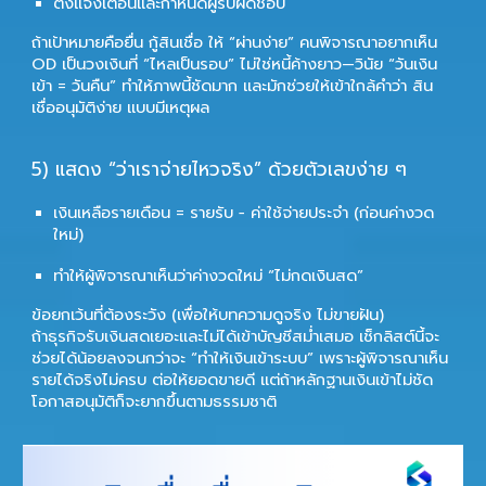
ตั้งแจ้งเตือนและกำหนดผู้รับผิดชอบ
ถ้าเป้าหมายคือยื่น
กู้สินเชื่อ
ให้ “ผ่านง่าย” คนพิจารณาอยากเห็น
OD เป็นวงเงินที่ “ไหลเป็นรอบ” ไม่ใช่หนี้ค้างยาว—วินัย “วันเงิน
เข้า = วันคืน” ทำให้ภาพนี้ชัดมาก และมักช่วยให้เข้าใกล้คำว่า
สิน
เชื่ออนุมัติง่าย
แบบมีเหตุผล
5) แสดง “ว่าเราจ่ายไหวจริง” ด้วยตัวเลขง่าย ๆ
เงินเหลือรายเดือน = รายรับ − ค่าใช้จ่ายประจำ (ก่อนค่างวด
ใหม่)
ทำให้ผู้พิจารณาเห็นว่าค่างวดใหม่ “ไม่กดเงินสด”
ข้อยกเว้นที่ต้องระวัง (เพื่อให้บทความดูจริง ไม่ขายฝัน)
ถ้าธุรกิจรับเงินสดเยอะและไม่ได้เข้าบัญชีสม่ำเสมอ เช็กลิสต์นี้จะ
ช่วยได้น้อยลงจนกว่าจะ “ทำให้เงินเข้าระบบ” เพราะผู้พิจารณาเห็น
รายได้จริงไม่ครบ ต่อให้ยอดขายดี แต่ถ้าหลักฐานเงินเข้าไม่ชัด
โอกาสอนุมัติก็จะยากขึ้นตามธรรมชาติ