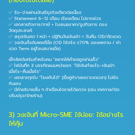
(ก๊อปไปใช้ได้เลย)
✅ รับ–จ่ายผ่านบัญชีธุรกิจเดียวต่อเนื่อง
✅ Statement 6–12 เดือน เรียงเดือน ไม่ขาดช่วง
✅ เอกสารกิจการ/ภาษี + ใบเสนอราคา/รูปกิจการ ตรง
วัตถุประสงค์
✅ สรุปเงินสด 1 หน้า + ปฏิทินวันเงินเข้า = วันคืน OD/ตัดงวด
✅ วงเงินตั้งต้นพอดีมือ (OD ใช้จริง ≤70% ของเพดาน / ค่า
งวด Term อยู่โซนสบายมือ)
เช็กลิสต์เสริมสำหรับคน “อยากให้คำขอถูกอ่านเร็ว”
✅ ใส่บันทึก 3 บรรทัดแนบหน้าแรก: “ใช้เงินทำอะไร–เงินเข้า
เมื่อไร–คืนเมื่อไร”
✅ เอกสารทุกใบ “โยงกันได้” (ชื่อคู่ค้า/ยอด/งวดเวลา) ไม่ขัด
กันเอง
✅ มีคำอธิบายสั้น ๆ ถ้าเดือนใดรายได้แกว่ง (เช่น เทศกาล/ปิด
ปรับปรุง/ย้ายร้าน)
3) วงเงินที่ Micro-SME ใช้บ่อย: ใช้อย่างไร
ให้คุ้ม