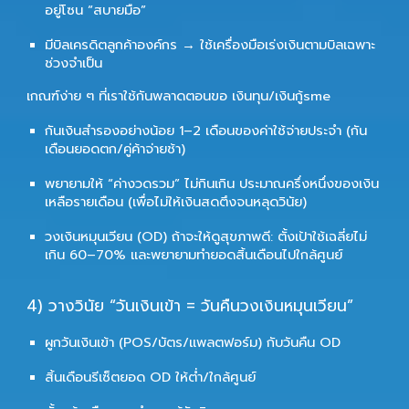
อยู่โซน “สบายมือ”
มีบิลเครดิตลูกค้าองค์กร → ใช้เครื่องมือเร่งเงินตามบิลเฉพาะ
ช่วงจำเป็น
เกณฑ์ง่าย ๆ ที่เราใช้กันพลาดตอนขอ
เงินทุน/เงินกู้sme
กันเงินสำรองอย่างน้อย
1–2 เดือนของค่าใช้จ่ายประจำ
(กัน
เดือนยอดตก/คู่ค้าจ่ายช้า)
พยายามให้ “ค่างวดรวม” ไม่กินเกิน
ประมาณครึ่งหนึ่งของเงิน
เหลือรายเดือน
(เพื่อไม่ให้เงินสดตึงจนหลุดวินัย)
วงเงินหมุนเวียน (OD) ถ้าจะให้ดูสุขภาพดี: ตั้งเป้าใช้เฉลี่ยไม่
เกิน
60–70%
และพยายามทำยอดสิ้นเดือนไปใกล้ศูนย์
4) วางวินัย “วันเงินเข้า = วันคืนวงเงินหมุนเวียน”
ผูกวันเงินเข้า (POS/บัตร/แพลตฟอร์ม) กับวันคืน OD
สิ้นเดือนรีเซ็ตยอด OD ให้ต่ำ/ใกล้ศูนย์