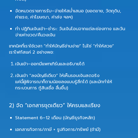
จัดหมวดรายการรับ–จ่ายให้สม่ำเสมอ (ยอดขาย, วัตถุดิบ,
ค่าแรง, ค่าโฆษณา, ค่าส่ง ฯลฯ)
ทำ
ปฏิทินเงินเข้า–ชำระ
: วันเงินโอนจากแต่ละช่องทาง และวัน
จ่ายค่างวด/คืนวงเงิน
เทคนิคที่เราใช้เวลา “ทำให้บัญชีอ่านง่าย” ไม่ใช่ “ทำให้สวย”
เราโฟกัสแค่ 2 อย่างพอ:
เงินเข้า–ออกมีแพทเทิร์นและอธิบายได้
เงินเข้า “ลงบัญชีเดียว” ให้เห็นรอบเงินสดจริง
แค่นี้ผู้พิจารณาก็ถามน้อยลงแบบรู้สึกได้ (และมักทำให้
กระบวนการ
กู้สินเชื่อ
ลื่นขึ้น)
2) จัด “เอกสารชุดเดียว” ให้ครบและเรียง
Statement 6–12 เดือน (บัญชีธุรกิจหลัก)
เอกสารกิจการ/ภาษี + รูปกิจการ/ทรัพย์ (ถ้ามี)