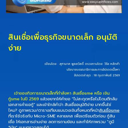
สินเชื่อเพื่อธุรกิจขนาดเล็ก อนุมัติ
ง่าย
เขียนโดย :
สุฑามาศ พูลสวัสดิ์
ตรวจทานโดย:
วิรัช หลักคำ
นโยบายบรรณาธิการและการอัปเดตเนื้อหา
อัปเดตล่าสุด : 18 กุมภาพันธ์ 2569
เจ้าของกิจการขนาดเล็กที่กำลังหา
สินเชื่อsme
หรือ
เงิน
กู้sme
ในปี
2569
แล้วอยากให้คำขอ “ไม่สะดุดหรือไม่โดนตีกลับ
เอกสารคำขอกู้” และเข้าใกล้คำว่า
สินเชื่ออนุมัติง่าย
มากขึ้นใช่
ไหม? ดูภาพรวม/ตารางเทียบแบบวงเงินทั้งหมดที่หน้า
สินเชื่อsme
ที่เราใช้จริงกับ Micro-SME หลายเคส เพื่อเตรียมตัวก่อน
กู้สิน
เชื่อ
ให้เอกสารอ่านง่าย ลดการถามย้อน และทำให้ภาพรวม “ดูมี
วินัย” แบบตรวจสอบได้