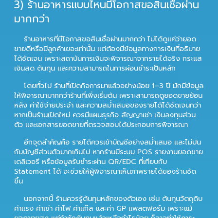
3) ร้านอาหารแบบไหนมีโอกาสขอสินเชื่อผ่าน
มากกว่า
ร้านอาหารที่มีโอกาสขอสินเชื่อผ่านมากกว่า ไม่ได้ดูแค่ว่ายอด
ขายดีหรือมีลูกค้าเยอะเท่านั้น แต่ต้องมีข้อมูลทางการเงินที่อธิบาย
ได้ชัดเจน เพราะสถาบันการเงินจะพิจารณาจากรายได้จริง กระแส
เงินสด ต้นทุน และความสามารถในการผ่อนชำระเป็นหลัก
โดยทั่วไป ร้านที่เปิดกิจการมาแล้วอย่างน้อย 1–3 ปี มักมีข้อมูล
ให้พิจารณามากกว่าร้านที่เพิ่งเริ่มต้น เพราะสามารถดูยอดขายย้อน
หลัง ค่าใช้จ่ายประจำ และความสม่ำเสมอของรายได้ได้ชัดเจนกว่า
หากเป็นร้านเปิดใหม่ ควรมีแผนธุรกิจ สัญญาเช่า เงินลงทุนส่วน
ตัว และเอกสารยอดขายที่ตรวจสอบได้ประกอบการพิจารณา
อีกจุดสำคัญคือ รายได้ควรเข้าบัญชีอย่างสม่ำเสมอ และไม่ปน
กับบัญชีส่วนตัวมากเกินไป หากร้านมีระบบ POS รายงานยอดขาย
เดลิเวอรี หรือข้อมูลรับชำระผ่าน QR/EDC ที่เทียบกับ
Statement ได้ จะช่วยให้ผู้พิจารณาเห็นภาพรายได้ของร้านชัด
ขึ้น
นอกจากนี้ ร้านควรรู้ต้นทุนหลักของตัวเอง เช่น ต้นทุนวัตถุดิบ
ค่าแรง ค่าเช่า ค่าไฟ ค่าแก๊ส และค่า GP แพลตฟอร์ม เพราะแม้
ยอดขายสูง แต่ถ้าหักต้นทุนแล้วเหลือกำไรน้อย ก็อาจทำให้ภาระ