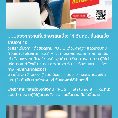
มุมมองจากงานที่ปรึกษาสินเชื่อ: 14 วันก่อนยื่นสินเชื่อ
ร้านอาหาร
วันแรกเริ่มจาก “ดึงยอดขาย POS 3 เดือนล่าสุด” แล้วเทียบกับ
“เงินเข้าจริงในสเตทเมนต์” — จุดที่เจอบ่อยคือยอดขายดี แต่เงิน
เข้าเลื่อนเพราะเดลิเวอรี/เครดิตลูกค้า ทำให้ธนาคารอ่านยาก ผู้ให้คำ
ปรึกษาเลยทำไฟล์ 1 หน้า:
ยอดขายรายวัน → วันเงินเข้า → ช่อง
ทาง (หน้าร้าน/เดลิเวอรี)
จากนั้นล็อก 2 อย่าง:
(1) วันเงินเข้า = วันจ่ายค่างวด/คืนวงเงิน
และ
(2) กันเงินสดสำรอง [x] วันของค่าใช้จ่ายคงที่
พอเอกสาร “เล่าเรื่องเดียวกัน” (POS → Statement → ต้นทุน)
รอบคำถามจากผู้ให้กู้ลดลงชัดเจน และขั้นตอนเดินไวขึ้นมาก