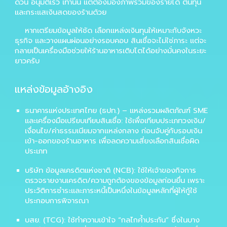
ด่วน อนุมัติเร็ว
เท่านั้น แต่ต้องมองภาพรวมของรายได้ ต้นทุน
และกระแสเงินสดของร้านด้วย
หากเตรียมข้อมูลให้ชัด เลือกแหล่งเงินทุนให้เหมาะกับจังหวะ
ธุรกิจ และวางแผนผ่อนอย่างรอบคอบ สินเชื่อจะไม่ใช่ภาระ แต่จะ
กลายเป็นเครื่องมือช่วยให้ร้านอาหารเติบโตได้อย่างมั่นคงในระยะ
ยาวครับ
แหล่งข้อมูลอ้างอิง
ธนาคารแห่งประเทศไทย (ธปท.) – แหล่งรวมผลิตภัณฑ์ SME
และเครื่องมือเปรียบเทียบสินเชื่อ
: ใช้เพื่อเทียบประเภทวงเงิน/
เงื่อนไข/ค่าธรรมเนียมจากแหล่งกลาง ก่อนจับคู่กับรอบเงิน
เข้า-ออกของร้านอาหาร เพื่อลดความเสี่ยงเลือกสินเชื่อผิด
ประเภท
บริษัท ข้อมูลเครดิตแห่งชาติ (NCB)
: ใช้ให้เจ้าของกิจการ
ตรวจรายงานเครดิต/ความถูกต้องของข้อมูลก่อนยื่น เพราะ
ประวัติการชำระและภาระหนี้เป็นหนึ่งในข้อมูลหลักที่ผู้ให้กู้ใช้
ประกอบการพิจารณา
บสย. (TCG)
: ใช้ทำความเข้าใจ “กลไกค้ำประกัน” ซึ่งในบาง