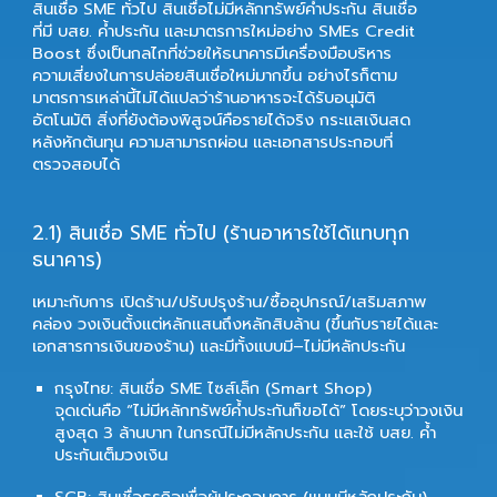
สินเชื่อ SME ทั่วไป สินเชื่อไม่มีหลักทรัพย์ค้ำประกัน สินเชื่อ
ที่มี บสย. ค้ำประกัน และมาตรการใหม่อย่าง SMEs Credit
Boost ซึ่งเป็นกลไกที่ช่วยให้ธนาคารมีเครื่องมือบริหาร
ความเสี่ยงในการปล่อยสินเชื่อใหม่มากขึ้น อย่างไรก็ตาม
มาตรการเหล่านี้ไม่ได้แปลว่าร้านอาหารจะได้รับอนุมัติ
อัตโนมัติ สิ่งที่ยังต้องพิสูจน์คือรายได้จริง กระแสเงินสด
หลังหักต้นทุน ความสามารถผ่อน และเอกสารประกอบที่
ตรวจสอบได้
2.
1) สินเชื่อ SME ทั่วไป (ร้านอาหารใช้ได้แทบทุก
ธนาคาร)
เหมาะกับการ
เปิดร้าน/ปรับปรุงร้าน/ซื้ออุปกรณ์/เสริมสภาพ
คล่อง
วงเงินตั้งแต่หลักแสนถึงหลักสิบล้าน (ขึ้นกับรายได้และ
เอกสารการเงินของร้าน) และมีทั้งแบบมี–ไม่มีหลักประกัน
กรุงไทย: สินเชื่อ SME ไซส์เล็ก (Smart Shop)
จุดเด่นคือ “ไม่มีหลักทรัพย์ค้ำประกันก็ขอได้” โดยระบุว่าวงเงิน
สูงสุด
3 ล้านบาท
ในกรณีไม่มีหลักประกัน และใช้
บสย. ค้ำ
ประกันเต็มวงเงิน
SCB: สินเชื่อธุรกิจเพื่อผู้ประกอบการ (แบบมีหลักประกัน)