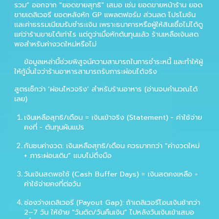
รวม” ออกจาก “ยอดขายสุทธิ” เสมอ เช่น ยอดขายหน้าร้าน ยอด
ขายเดลิเวอรี ยอดหลังหัก GP แพลตฟอร์ม ส่วนลด โปรโมชัน
และค่าธรรมเนียมรับชำระเงิน เพราะธนาคารหรือผู้ให้สินเชื่อไม่ได้ดู
แค่ว่าร้านขายได้เท่าไร แต่ดูว่าเมื่อหักต้นทุนแล้ว ร้านเหลือเงินสด
พอสำหรับค่างวดใหม่หรือไม่
ข้อมูลเหล่านี้ช่วยพิสูจน์ความสามารถในการชำระหนี้ และทำให้ผู้
ให้กู้มั่นใจว่าร้านอาหารสามารถรับภาระผ่อนได้จริง
สูตรเช็กว่า ‘ผ่อนไหวจริง’ สำหรับร้านอาหาร (อ่านจบคำนวณได้
เลย)
เงินเหลือสุทธิ/เดือน
= เงินเข้าจริง (Statement) − ค่าใช้จ่าย
คงที่ − ต้นทุนผันแปร
กันชนค่างวด
: เงินเหลือสุทธิ/เดือน ควรมากกว่า “ค่างวดใหม่
+ ภาระผ่อนเดิม” แบบไม่ตึงมือ
วันเงินสดพอใช้ (Cash Buffer Days)
= เงินสดคงเหลือ ÷
ค่าใช้จ่ายคงที่ต่อวัน
ช่องว่างเดลิเวอรี (Payout Gap)
: ถ้าเดลิเวอรีโอนเงินช้ากว่า
2–7 วัน ให้ย้าย “วันตัด/วันคืนเงิน” ไปหลังวันเงินเข้าเสมอ