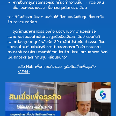
หากเป็นค่าอุปกรณ์ครัวหรือเครื่องทำความเย็น → ควรใช้สิน
เชื่อแบบผ่อนรายงวด เพื่อควบคุมต้นทุนต่อเดือน
การเข้าใจจังหวะเงินสด จะช่วยให้เลือก
แหล่งเงินทุน
ที่เหมาะกับ
ร้านอาหารมากที่สุด
จุดที่ร้านอาหารควรระวังคือ ยอดขายจากเดลิเวอรีหรือ
แพลตฟอร์มออนไลน์ไม่ควรถูกนับเป็นเงินสดเต็มจำนวนทันที
เพราะต้องดูยอดสุทธิหลังหัก GP ค่าจัดโปรโมชัน ค่าธรรมเนียม
และรอบโอนเงินเข้าบัญชี หากนำยอดขายรวมไปคำนวณความ
สามารถในการผ่อน อาจทำให้ดูเหมือนร้านมีกระแสเงินสดพอ ทั้งที่
เงินสดจริงหลังหักต้นทุนเหลือน้อยกว่า
กลับ Hub เพื่อกรอบคิดรวม:
คู่มือสินเชื่อเพื่อธุรกิจ
(2568)