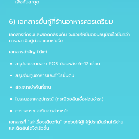
เพื่อกันสะดุด
6
) เอกสารยื่นกู้ที่ร้านอาหารควรเตรียม
เอกสารที่ครบและสอดคล้องกัน จะช่วยให้ขั้นตอนอนุมัติเร็วขึ้นกว่า
การขอ
เงินกู้ด่วน
แบบเร่งรีบ
เอกสารสำคัญ ได้แก่
สรุปยอดขายจาก POS ย้อนหลัง 6–12 เดือน
สรุปต้นทุนอาหารและกำไรขั้นต้น
สัญญาเช่าพื้นที่ร้าน
ใบเสนอราคาอุปกรณ์ (กรณีขอสินเชื่อผ่อนชำระ)
ตารางกระแสเงินสดล่วงหน้า
เอกสารที่ “เล่าเรื่องเดียวกัน” จะช่วยให้ผู้ให้กู้ประเมินร้านได้ง่าย
และตัดสินใจได้เร็วขึ้น