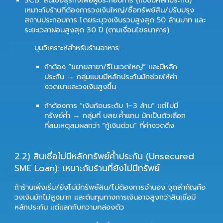
เหมาะกับร้านที่ต้องการวงเงินใหญ่/ซื้อทรัพย์สิน/ปรับปรุง
สถานประกอบการ โดยระบุวงเงินรวมสูงสุด
50 ล้านบาท
และ
ระยะเวลาผ่อนสูงสุด
30 ปี
(ตามเงื่อนไขธนาคาร)
มุมวิเคราะห์สำหรับร้านอาหาร:
ถ้าต้อง “ขยายสาขา/รีโนเวตใหญ่” และมีหลัก
ประกัน → กลุ่มแบบมีหลักประกันมักช่วยให้ค่า
งวดเบาและวงเงินสูงขึ้น
ถ้าต้องการ “เงินก้อนระดับ 1–3 ล้าน” แต่ไม่มี
ทรัพย์ค้ำ → กลุ่มที่
บสย.ค้ำแทน
มักเป็นตัวเลือก
ที่สมเหตุสมผลกว่า “กู้เงินด่วน” ที่ค่างวดตึง
2.
2) สินเชื่อไม่มีหลักทรัพย์ค้ำประกัน (Unsecured
SME Loan): เหมาะกับร้านที่ยังไม่มีทรัพย์
ถ้าร้านเพิ่งเริ่ม/ยังไม่มีทรัพย์สิน/ไม่ต้องการจำนอง จุดสำคัญคือ
วงเงินมักไม่สูงมาก
และต้นทุนทางการเงินอาจสูงกว่าสินเชื่อมี
หลักประกัน แต่แลกกับความคล่องตัว