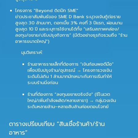
โครงการ “Beyond ติดปีก SME”
ข่าวประชาสัมพันธ์ของ SME D Bank ระบุวงเงินกู้ต่อราย
สูงสุด
30 ล้านบาท
, ดอกเบี้ย
3% คงที่ 3 ปีแรก
, ผ่อนนาน
สูงสุด
10 ปี
และระบุการใช้งานได้ทั้ง “เสริมสภาพคล่อง/
ลงทุน/ขยาย/ปรับปรุงกิจการ” (มีตัวอย่างธุรกิจรวมถึง “ร้าน
อาหารขนาดใหญ่”)
มุมวิเคราะห์:
ร้านอาหารรายเล็กที่ต้องการ “เงินก้อนพอดีมือ”
เพื่อปรับปรุงร้าน/อุปกรณ์ → โครงการวงเงิน
ระดับไม่เกิน 1 ล้านบาทมักเหมาะกับการเริ่มทำให้
ระบบร้านนิ่งก่อน
ร้านที่ต้องการ “ลงทุนขยายจริงจัง” (รีโนเวต
ใหญ่/เพิ่มกำลังผลิต/หลายสาขา) → กลุ่มวงเงิน
ระดับหลายล้าน–หลายสิบล้านค่อยตอบโจทย์
ตารางเปรียบเทียบ “สินเชื่อร้านค้า/ร้าน
อาหาร”