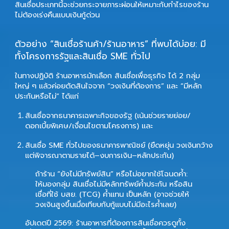
สินเชื่อประเภทนี้จะช่วยกระจายภาระผ่อนให้เหมาะกับกำไรของร้าน
ไม่ต้องเร่งคืนแบบเงินกู้ด่วน
ตัวอย่าง “สินเชื่อร้านค้า/ร้านอาหาร” ที่พบได้บ่อย: มี
ทั้งโครงการรัฐและสินเชื่อ SME ทั่วไป
ในทางปฏิบัติ ร้านอาหารมักเลือก
สินเชื่อเพื่อธุรกิจ
ได้ 2 กลุ่ม
ใหญ่ ๆ แล้วค่อยตัดสินใจจาก “วงเงินที่ต้องการ” และ “มีหลัก
ประกันหรือไม่” ได้แก่
สินเชื่อจากธนาคารเฉพาะกิจของรัฐ
(เน้นช่วยรายย่อย/
ดอกเบี้ยพิเศษ/เงื่อนไขตามโครงการ) และ
สินเชื่อ SME ทั่วไปของธนาคารพาณิชย์
(ยืดหยุ่น วงเงินกว้าง
แต่พิจารณาตามรายได้–งบการเงิน–หลักประกัน)
ถ้าร้าน “ยังไม่มีทรัพย์สิน” หรือไม่อยากใช้โฉนดค้ำ:
ให้มองกลุ่ม
สินเชื่อไม่มีหลักทรัพย์ค้ำประกัน
หรือสิน
เชื่อที่ใช้
บสย. (TCG) ค้ำแทน
เป็นหลัก (อาจช่วยให้
วงเงินสูงขึ้นเมื่อเทียบกับกู้แบบไม่มีอะไรค้ำเลย)
อัปเดตปี 2569: ร้านอาหารที่ต้องการสินเชื่อควรดูทั้ง