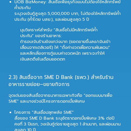
UOB BizMoney: สินเชื่อเพื่อธุรกิจแบบไม่ต้องใช้หลักทรัพย์
ค้ำประกัน
ระบุวงเงินกู้สูงสุด
5,000,000 บาท
,
ไม่ต้องใช้หลักทรัพย์ค้ำ
ประกัน (ค้ำโดย บสย.)
, และผ่อนสูงสุด
5 ปี
มุมวิเคราะห์สำหรับ “สินเชื่อไม่มีหลักทรัพย์ค้ำ
ประกัน” ของร้านอาหาร:
ถ้ารอบเงินร้านยังแกว่งมาก (ยอดขายขึ้นลง/เงินเข้า
เลื่อนจากเดลิเวอรี) ให้ “ตั้งค่างวดเผื่อความผันผวน”
และหลีกเลี่ยงการกู้แบบค่างวดหนัก เพราะจะทำให้
เงินสดตึงในเดือนยอดตก
2.
3) สินเชื่อจาก SME D Bank (ธพว.) สำหรับร้าน
อาหารรายย่อย–ขยายกิจการ
จุดเด่นของสินเชื่อจากธนาคารเฉพาะกิจคือ “ออกแบบมาเพื่อ
SME” และบางช่วงมีโครงการดอกเบี้ยพิเศษ
โครงการ “สินเชื่อปลุกพลัง SME”
สื่อของ SME D Bank ระบุอัตราดอกเบี้ยพิเศษ
3% ต่อปี
คงที่ 3 ปีแรก
, วงเงินกู้ต่อรายสูงสุด
1 ล้านบาท
, และผ่อนนาน
สูงสุด
10 ปี